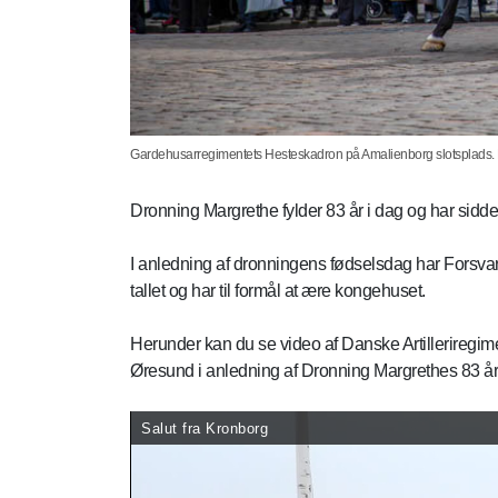
Gardehusarregimentets Hesteskadron på Amalienborg slotsplads. Fo
Dronning Margrethe fylder 83 år i dag og har sidd
I anledning af dronningens fødselsdag har Forsvaret
tallet og har til formål at ære kongehuset.
Herunder kan du se video af Danske Artilleriregime
Øresund i anledning af Dronning Margrethes 83 år