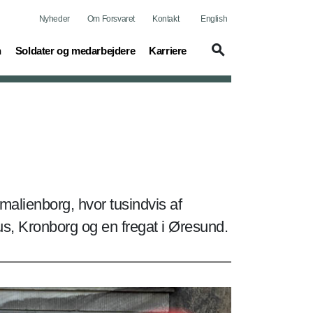
Nyheder
Om Forsvaret
Kontakt
English
(current)
(current)
n
Soldater og medarbejdere
Karriere
malienborg, hvor tusindvis af
s, Kronborg og en fregat i Øresund.