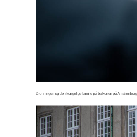
Dronningen og den kongelige familie på balkonen på Amalienborg. 