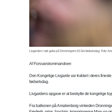
Livgarden i rød galla på Dronningens 83 års fødselsdag. Foto: And
Af Forsvarskommandoen
Den Kongelige Livgarde var trukket i deres fineste
fødselsdag.
Livgardens opgave er at beskytte de kongelige by
Fra balkonen på Amalienborg vinkeden Dronningen 
Frederik, prins Joachim, kronprinsesse Mary og 