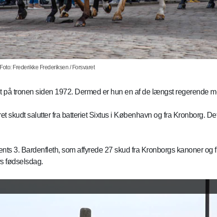
to: Frederikke Frederiksen / Forsvaret
et på tronen siden 1972. Dermed er hun en af de længst regerende m
 skudt salutter fra batteriet Sixtus i København og fra Kronborg. Det
nts 3. Bardenfleth, som affyrede 27 skud fra Kronborgs kanoner og fr
s fødselsdag.