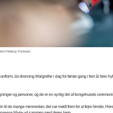
ers Fridberg / Forsvaret
 uniform, da dronning Margrethe i dag for første gang i fem år blev 
gninger og personer, og de er en synlig del af kongehusets ceremoni
til de mange mennesker, der var mødt frem for at fejre hende. Here
prinsesse Marie ud sammen med deres børn.