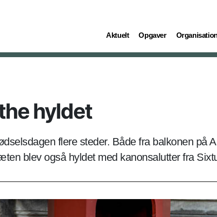
(current)
(current)
(current)
Aktuelt
Opgaver
Organisatio
the hyldet
ødselsdagen flere steder. Både fra balkonen på A
ten blev også hyldet med kanonsalutter fra Sixtu