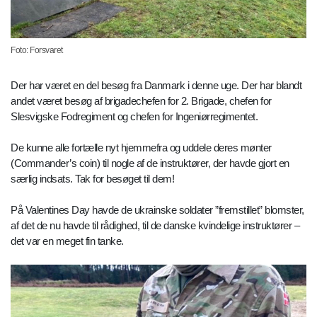
Foto: Forsvaret
Der har været en del besøg fra Danmark i denne uge. Der har blandt
andet været besøg af brigadechefen for 2. Brigade, chefen for
Slesvigske Fodregiment og chefen for Ingeniørregimentet.
De kunne alle fortælle nyt hjemmefra og uddele deres mønter
(Commander’s coin) til nogle af de instruktører, der havde gjort en
særlig indsats. Tak for besøget til dem!
På Valentines Day havde de ukrainske soldater ”fremstillet” blomster,
af det de nu havde til rådighed, til de danske kvindelige instruktører –
det var en meget fin tanke.