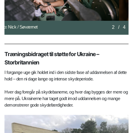
Foto: Nick / Søværnet
2
/
4
Træningsbidraget til støtte for Ukraine –
Storbritannien
I forgange uge gik holdet ind i den sidste fase af uddannelsen af dette
hold – den ni dage lange og intense skydeperiode.
Hver dag foregår på skydebanerne, og hver dag bygges der mere og
mere på. Ukrainerne har taget godt imod uddannelsen og mange
demonstrerer gode skydefærdigheder.