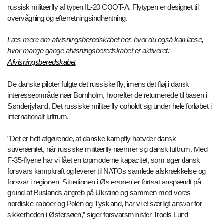
russisk militærfly af typen IL-20 COOT-A. Flytypen er designet til
overvågning og efterretningsindhentning.
Læs mere om afvisningsberedskabet her, hvor du også kan læse,
hvor mange gange afvisningsberedskabet er aktiveret:
Afvisningsberedskabet
De danske piloter fulgte det russiske fly, imens det fløj i dansk
interesseområde nær Bornholm, hvorefter de returnerede til basen i
Sønderjylland. Det russiske militærfly opholdt sig under hele forløbet i
internationalt luftrum.
”Det er helt afgørende, at danske kampfly hævder dansk
suverænitet, når russiske militærfly nærmer sig dansk luftrum. Med
F-35-flyene har vi fået en topmoderne kapacitet, som øger dansk
forsvars kampkraft og leverer til NATOs samlede afskrækkelse og
forsvar i regionen. Situationen i Østersøen er fortsat anspændt på
grund af Ruslands angreb på Ukraine og sammen med vores
nordiske naboer og Polen og Tyskland, har vi et særligt ansvar for
sikkerheden i Østersøen,” siger forsvarsminister Troels Lund