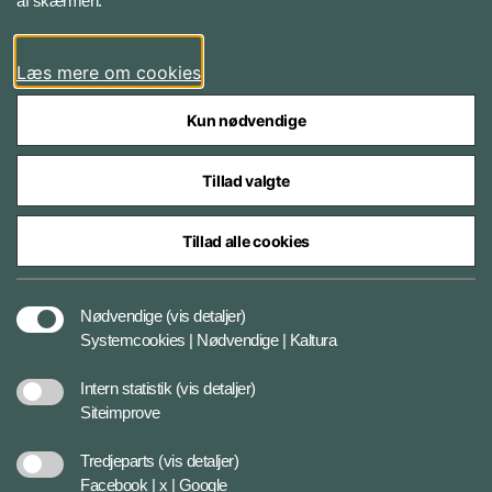
af skærmen.
LinkedIn
Læs mere om cookies
Kun nødvendige
Tillad valgte
Styrelser og myndigheder under Forsvarsministeriet
Tillad alle cookies
Databeskyttelse og ansvar
Nødvendige
(vis detaljer)
Systemcookies | Nødvendige | Kaltura
Cookiepolitik
Intern statistik
(vis detaljer)
Siteimprove
Tilgængelighedserklæring
Tredjeparts
(vis detaljer)
Facebook | x | Google