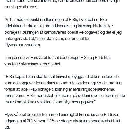
mandskabet var klar inden da, har de allerede haft den første vagt i
slutningen af marts.
”Vi har nået et punkt i indfasningen af F-35, hvor det nu ikke
udelukkende drejer sig om uddannelse og træning. Nu kan flyet
bidrage til løsningen af kampflyenes operative opgaver, og det er jeg
naturligvis stolt af,” siger Jan Dam, der er chef for
Flyverkommandoen.
I en periode vil Forsvaret fortsat både bruge F-35 og F-16 til at
varetage afvisningsberedskabet.
”F-35 kapaciteten skal fortsat trinvist opbygges til at kunne løse de
samlede opgaver for de danske kampfly, og derfor giver det mening
fortsat at lade F-16 bidrage til løsning af afvisningsoperationerne,
mens vores F-35 mandskab fokuserer på uddannelse og træning i de
mere komplekse aspekter af kampflyenes opgaver.”
Flyvevåbnet arbejder frem imod endeligt at kunne udfase F-16 ved
udgangen af 2025, hvor F-35 overtager afvisningsberedskabet fuldt
ud.