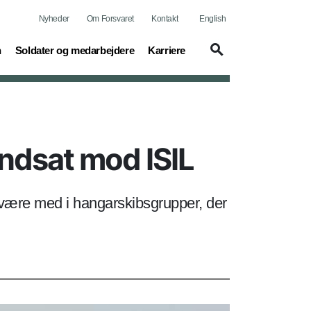
Nyheder
Om Forsvaret
Kontakt
English
(current)
(current)
n
Soldater og medarbejdere
Karriere
ndsat mod ISIL
 være med i hangarskibsgrupper, der