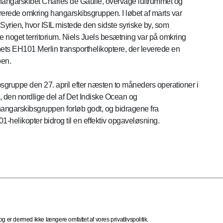
hangarskibet Charles de Gaulle, overvåge luftrummet og
rerede omkring hangarskibsgruppen. I løbet af marts var
 Syrien, hvor ISIL mistede den sidste syriske by, som
 noget territorium. Niels Juels besætning var på omkring
ts EH101 Merlin transporthelikoptere, der leverede en
pen.
bsgruppe den 27. april efter næsten to måneders operationer i
 den nordlige del af Det Indiske Ocean og
ngarskibsgruppen forløb godt, og bidragene fra
1-helikopter bidrog til en effektiv opgaveløsning.
 er dermed ikke længere omfattet af vores privatlivspolitik.