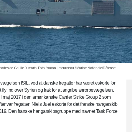
arles de Gaulle 9. marts. Foto: Yoann Letourneau / Marine Nationale/Défense
ægelsen ISIL, ved at danske fregatter har været eskorte for
fly ind over Syrien og Irak for at angribe terrorbevægelsen.
 til maj 2017 i den amerikanske Carrier Strike Group 2 som
er var fregatten Niels Juel eskorte for det franske hangarskib
il 2019. Den franske hangarskibsgruppe med navnet Task Force