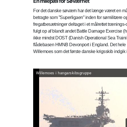
En milepæl for Søværnet
For det danske søværn har det længe været en mål
betragte som ”Superligaen” inden for sømilitære op
fregatbesætninger deltaget i et målrettet trænin
fulgt op af blandt andet Battle Damage Exercise (h
ikke mindst DOST (Danish Operational Sea Trainin
flådebasen HMNB Devonport i England. Det hele ku
Willemoes som det første danske krigsskib indgik 