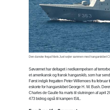
Den danske fregat Niels Juel sejler sammen med hangarskibet Ch
Søværnet har deltaget i nedkæmpelsen af terrorbev
et amerikansk og fransk hangarskib, som har sendt 
Først indgik fregatten Peter Willemoes fra februar
eskorte for hangarskibet George H. W. Bush. Dereft
Charles de Gaulle fra marts til slutningen af apr
473 bidrog også til kampen ISIL.