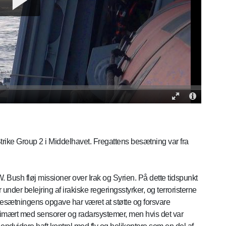
Strike Group 2 i Middelhavet. Fregattens besætning var fra
ush fløj missioner over Irak og Syrien. På dette tidspunkt
 under belejring af irakiske regeringsstyrker, og terroristerne
 besætningens opgave har været at støtte og forsvare
imært med sensorer og radarsystemer, men hvis det var