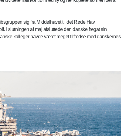
ndvidere haft kontrol med fly og helikoptere som en del af
sgruppen sig fra Middelhavet til det Røde Hav,
. I slutningen af maj afsluttede den danske fregat sin
anske kolleger havde været meget tilfredse med danskernes