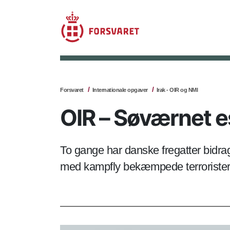
Forsvaret
Internationale opgaver
Irak - OIR og NMI
OIR – Søværnet e
To gange har danske fregatter bidra
med kampfly bekæmpede terroristern