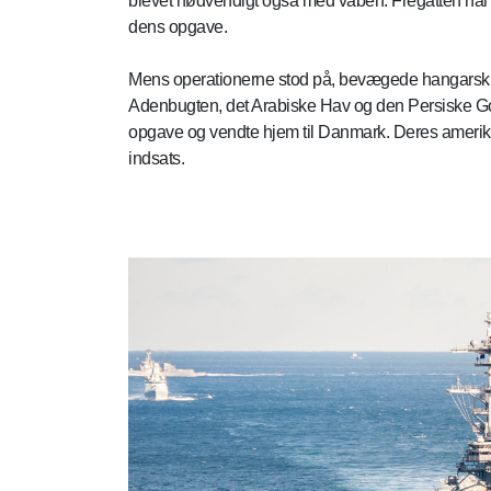
blevet nødvendigt også med våben. Fregatten har e
dens opgave.
Mens operationerne stod på, bevægede hangarskib
Adenbugten, det Arabiske Hav og den Persiske Golf
opgave og vendte hjem til Danmark. Deres amerik
indsats.