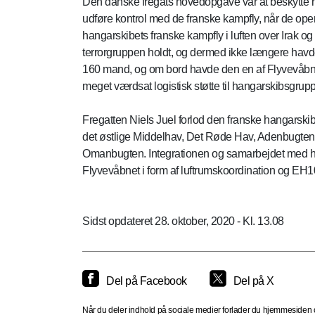
Den danske fregats hovedopgave var at beskytte 
udføre kontrol med de franske kampfly, når de ope
hangarskibets franske kampfly i luften over Irak og
terrorgruppen holdt, og dermed ikke længere havde
160 mand, og om bord havde den en af Flyvevåbne
meget værdsat logistisk støtte til hangarskibsgrup
Fregatten Niels Juel forlod den franske hangarski
det østlige Middelhav, Det Røde Hav, Adenbugten,
Omanbugten. Integrationen og samarbejdet med ha
Flyvevåbnet i form af luftrumskoordination og EH10
Sidst opdateret 28. oktober, 2020 - Kl. 13.08
Del på Facebook
Del på X
Når du deler indhold på sociale medier forlader du hjemmesiden og