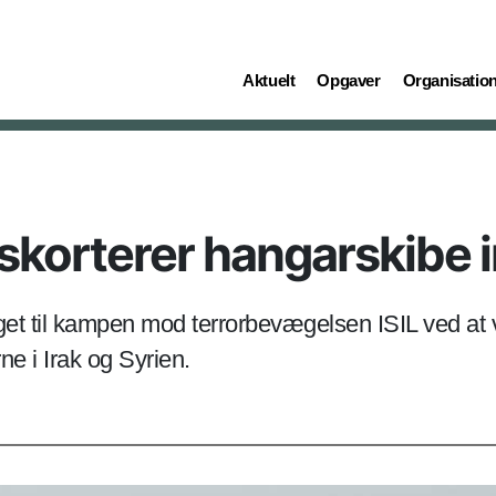
(current)
(current)
(current)
Aktuelt
Opgaver
Organisatio
skorterer hangarskibe i
get til kampen mod terrorbevægelsen ISIL ved at
e i Irak og Syrien.