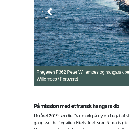
Surringsgasterne på Peter Willemoes modtager 
Forsvaret
På mission med et fransk hangarskib
I foråret 2019 sendte Danmark på ny en fregat af 
gang var det fregatten Niels Juel, som 5. marts g