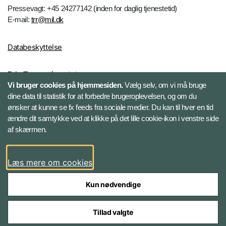
Pressevagt: +45 24277142 (inden for daglig tjenestetid)
E-mail:
trr@mil.dk
Databeskyttelse
Følg Trænregimentet
Vi bruger cookies på hjemmesiden.
Vælg selv, om vi må bruge
Facebook
dine data til statistik for at forbedre brugeroplevelsen, og om du
ønsker at kunne se fx feeds fra sociale medier. Du kan til hver en tid
ændre dit samtykke ved at klikke på det lille cookie-ikon i venstre side
Instagram
af skærmen.
YouTube
Læs mere om cookies
Kun nødvendige
Tillad valgte