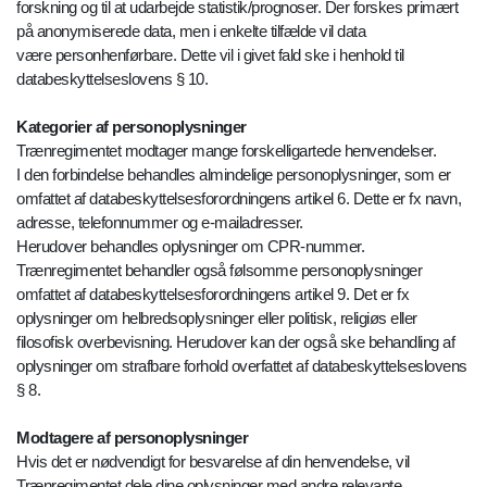
forskning og til at udarbejde statistik/prognoser. Der forskes primært
på anonymiserede data, men i enkelte tilfælde vil data
være personhenførbare. Dette vil i givet fald ske i henhold til
databeskyttelseslovens § 10.
Kategorier af personoplysninger
Trænregimentet modtager mange forskelligartede henvendelser.
I den forbindelse behandles almindelige personoplysninger, som er
omfattet af databeskyttelsesforordningens artikel 6. Dette er fx navn,
adresse, telefonnummer og e-mailadresser.
Herudover behandles oplysninger om CPR-nummer.
Trænregimentet behandler også følsomme personoplysninger
omfattet af databeskyttelsesforordningens artikel 9. Det er fx
oplysninger om helbredsoplysninger eller politisk, religiøs eller
filosofisk overbevisning. Herudover kan der også ske behandling af
oplysninger om strafbare forhold overfattet af databeskyttelseslovens
§ 8.
Modtagere af personoplysninger
Hvis det er nødvendigt for besvarelse af din henvendelse, vil
Trænregimentet dele dine oplysninger med andre relevante