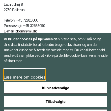
Lautruphøj 8
2750 Ballerup
Telefon: +45 72819000
Pressevagt: +45 32665090
E-mail:
pkom@mil.dk
Vi bruger cookies på hjemmesiden.
Vælg selv, om vi må bruge
dine data til statistik for at forbedre brugeroplevelsen, og om du
Kontakt
ønsker at kunne se fx feeds fra sociale medier. Du kan til hver en tid
ændre dit samtykke ved at klikke på det lille cookie-ikon i venstre side
Følg Personelkommandoen
af skærmen.
LinkedIn
Læs mere om cookies
Kun nødvendige
Tillad valgte
Styrelser og myndigheder under Forsvarsministeriet