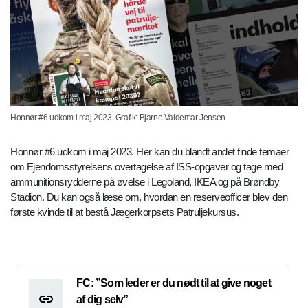
Honnør #6 udkom i maj 2023. Grafik: Bjarne Valdemar Jensen
Honnør #6 udkom i maj 2023. Her kan du blandt andet finde temaer
om Ejendomsstyrelsens overtagelse af ISS-opgaver og tage med
ammunitionsrydderne på øvelse i Legoland, IKEA og på Brøndby
Stadion. Du kan også læse om, hvordan en reserveofficer blev den
første kvinde til at bestå Jægerkorpsets Patruljekursus.
FC: ”Som leder er du nødt til at give noget
af dig selv”