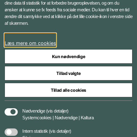
dine data til statistik for at forbedre brugeroplevelsen, og om du
7470 Karup J
ønsker at kunne se fx feeds fra sociale medier. Du kan til hver en tid
ændre dit samtykke ved at klikke på det lille cookie-ikon i venstre side
Telefon: +45 7284 0000
af skærmen.
Pressevagt: +45 70 200 440
E-mail:
FKO@mil.dk
Læs mere om cookies
Kun nødvendige
Tillad valgte
Styrelser og myndigheder under Forsvarsministeriet
Tillad alle cookies
Databeskyttelse og ansvar
Nødvendige
(vis detaljer)
Systemcookies | Nødvendige | Kaltura
Cookiepolitik
Intern statistik
(vis detaljer)