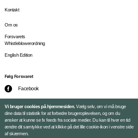
Kontakt
Om os
Forsvarets
Whistleblowerordning
English Edition
Følg Forsvaret
Facebook
X
Vi bruger cookies på hjemmesiden.
Vælg selv, om vi må bruge
dine data til statistik for at forbedre brugeroplevelsen, og om du
Instagram
ønsker at kunne se fx feeds fra sociale medier. Du kan til hver en tid
ændre dit samtykke ved at klikke på det lille cookie-ikon i venstre side
af skærmen.
Bluesky