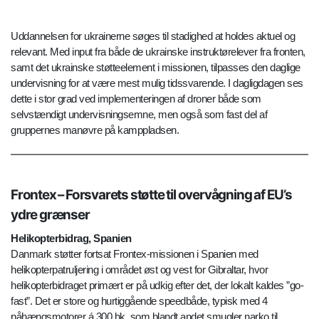
Uddannelsen for ukrainerne søges til stadighed at holdes aktuel og
relevant. Med input fra både de ukrainske instruktørelever fra fronten,
samt det ukrainske støtteelement i missionen, tilpasses den daglige
undervisning for at være mest mulig tidssvarende. I dagligdagen ses
dette i stor grad ved implementeringen af droner både som
selvstændigt undervisningsemne, men også som fast del af
gruppernes manøvre på kamppladsen.
Frontex – Forsvarets støtte til overvågning af EU’s
ydre grænser
Helikopterbidrag, Spanien
Danmark støtter fortsat Frontex-missionen i Spanien med
helikopterpatruljering i området øst og vest for Gibraltar, hvor
helikopterbidraget primært er på udkig efter det, der lokalt kaldes ”go-
fast”. Det er store og hurtiggående speedbåde, typisk med 4
påhængsmotorer á 300 hk, som blandt andet smugler narko til