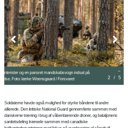
Gruppefører fra det mekaniserede infanteri på øvelse i
2
/
5
tætbevokset skov. Foto: Lærke Weensgaard / Forsvaret
Soldaterne havde også mulighed for styrke båndene til andre
allierede. Den lettiske National Guard gennemførte sammen med
danskerne træning i brug af våbenbærende droner, og bataljonens
sanitetsdeling trænede sammen med canadiske
helikopterbesætninger med fokus på overlevering af sårede til