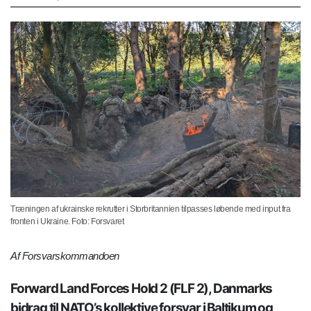
Træningen af ukrainske rekrutter i Storbritannien tilpasses løbende med input fra
fronten i Ukraine. Foto: Forsvaret
Af Forsvarskommandoen
Forward Land Forces Hold 2 (FLF 2), Danmarks
bidrag til NATO’s kollektive forsvar i Baltikum og