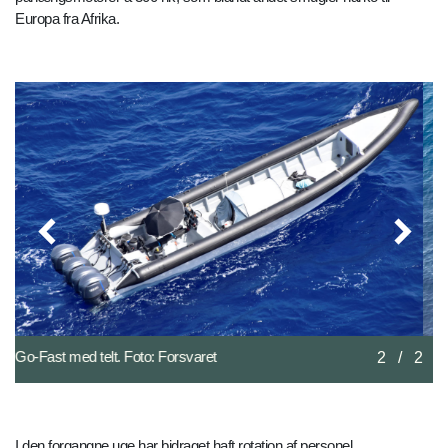
Europa fra Afrika.
Kæntret Go-Fast
2
/
2
I den forgangne uge har bidraget haft rotation af personel.