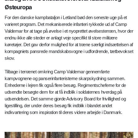
Østeuropa
For den danske kampbataljon i Letland bød den seneste uge på et
varieret program. Det mekaniserede infanteri rykkede ud af Camp
Valdemar for at tage på øvelse i et nyoprettet øvelsesterræn, hvor der
endnu ikke alle steder er anlagt veje specifikt til store militære
køretøjer. Det gav derfor mulighed for at træne særligt indsættelsen af
kompagniets pansrede mandskabsvogne i udfordrende, tætbevokset
skov.
Tilbage i terrænet omkring Camp Valdemar gennemførte
kampvognene og panserinfanteristerne skarpskydning sammen.
Enhederne i lejren fik også flere besøg. Regimentscheferne for de
udsendte besøgte dem for at få indblik i soldaternes hverdag på
udsendelsen. Det samme gjorde Advisory Board for frivillighed og
ligestilling, der under deres besøg fik indblik i blandet andet
indkvartering som inspiration til deres videre arbejde i Danmark.