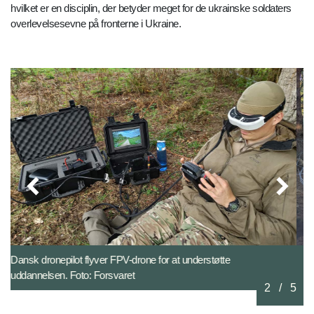
hvilket er en disciplin, der betyder meget for de ukrainske soldaters
overlevelsesevne på fronterne i Ukraine.
Træningen af ukrainske rekrutter i Storbritannien omfatter
blandt andet forsvar af og angreb på skyttegrave. Foto:
2
/
5
Forsvaret