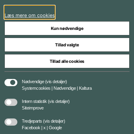
LinkedIn
Læs mere om cookies
Kun nødvendige
Tillad valgte
Styrelser og myndigheder under Forsvarsministeriet
Tillad alle cookies
Nødvendige
(vis detaljer)
Databeskyttelse og ansvar
Systemcookies | Nødvendige | Kaltura
Intern statistik
(vis detaljer)
Cookiepolitik
Siteimprove
Tredjeparts
(vis detaljer)
Tilgængelighedserklæring
Facebook | x | Google