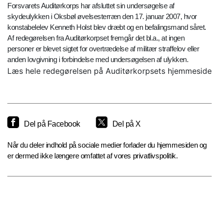
Forsvarets Auditørkorps har afsluttet sin undersøgelse af
skydeulykken i Oksbøl øvelsesterræn den 17. januar 2007, hvor
konstabelelev Kenneth Holst blev dræbt og en befalingsmand såret.
Af redegørelsen fra Auditørkorpset fremgår det bl.a., at ingen
personer er blevet sigtet for overtrædelse af militær straffelov eller
anden lovgivning i forbindelse med undersøgelsen af ulykken.
Læs hele redegørelsen på Auditørkorpsets hjemmeside
Del på Facebook
Del på X
Når du deler indhold på sociale medier forlader du hjemmesiden og
er dermed ikke længere omfattet af vores privatlivspolitik.