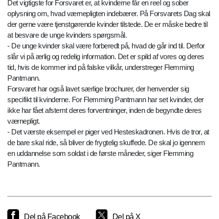
Det vigtigste for Forsvaret er, at kvinderne får en reel og sober
oplysning om, hvad værnepligten indebærer. På Forsvarets Dag skal
der gerne være tjenstgørende kvinder tilstede. De er måske bedre til
at besvare de unge kvinders spørgsmål.
- De unge kvinder skal være forberedt på, hvad de går ind til. Derfor
slår vi på ærlig og redelig information. Det er spild af vores og deres
tid, hvis de kommer ind på falske vilkår, understreger Flemming
Pantmann.
Forsvaret har også lavet særlige brochurer, der henvender sig
specifikt til kvinderne. For Flemming Pantmann har set kvinder, der
ikke har fået afstemt deres forventninger, inden de begyndte deres
værnepligt.
- Det værste eksempel er piger ved Hesteskadronen. Hvis de tror, at
de bare skal ride, så bliver de frygtelig skuffede. De skal jo igennem
en uddannelse som soldat i de første måneder, siger Flemming
Pantmann.
Del på Facebook
Del på X