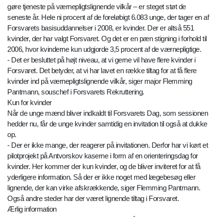
gøre tjeneste på værnepligtslignende vilkår – er steget støt de
seneste år. Hele ni procent af de foreløbigt 6.083 unge, der tager en af
Forsvarets basisuddannelser i 2008, er kvinder. Der er altså 551
kvinder, der har valgt Forsvaret. Og det er en pæn stigning i forhold til
2006, hvor kvinderne kun udgjorde 3,5 procent af de værnepligtige.
- Det er besluttet på højt niveau, at vi gerne vil have flere kvinder i
Forsvaret. Det betyder, at vi har lavet en række tiltag for at få flere
kvinder ind på værnepligtslignende vilkår, siger major Flemming
Pantmann, souschef i Forsvarets Rekruttering.
Kun for kvinder
Når de unge mænd bliver indkaldt til Forsvarets Dag, som sessionen
hedder nu, får de unge kvinder samtidig en invitation til også at dukke
op.
- Der er ikke mange, der reagerer på invitationen. Derfor har vi kørt et
pilotprojekt på Antvorskov kaserne i form af en orienteringsdag for
kvinder. Her kommer der kun kvinder, og de bliver inviteret for at få
yderligere information. Så der er ikke noget med lægebesøg eller
lignende, der kan virke afskrækkende, siger Flemming Pantmann.
Også andre steder har der været lignende tiltag i Forsvaret.
Ærlig information