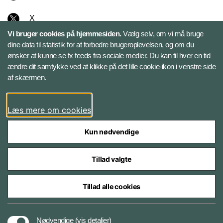
X
Vi bruger cookies på hjemmesiden.
Vælg selv, om vi må bruge
Instagram
dine data til statistik for at forbedre brugeroplevelsen, og om du
ønsker at kunne se fx feeds fra sociale medier. Du kan til hver en tid
ændre dit samtykke ved at klikke på det lille cookie-ikon i venstre side
Bluesky
af skærmen.
LinkedIn
Læs mere om cookies
Kun nødvendige
Tillad valgte
Styrelser og myndigheder under Forsvarsministeriet
Tillad alle cookies
Databeskyttelse og ansvar
Nødvendige
(vis detaljer)