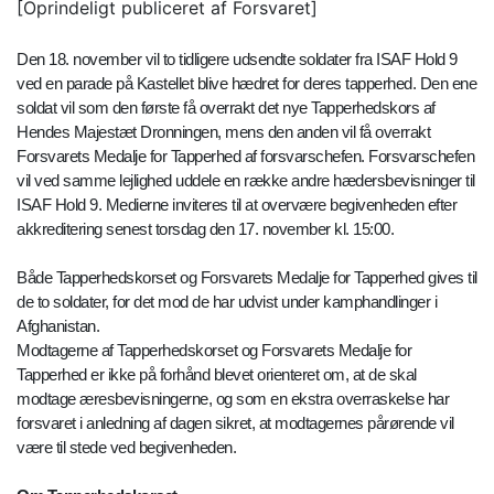
[Oprindeligt publiceret af Forsvaret]
Den 18. november vil to tidligere udsendte soldater fra ISAF Hold 9
ved en parade på Kastellet blive hædret for deres tapperhed. Den ene
soldat vil som den første få overrakt det nye Tapperhedskors af
Hendes Majestæt Dronningen, mens den anden vil få overrakt
Forsvarets Medalje for Tapperhed af forsvarschefen. Forsvarschefen
vil ved samme lejlighed uddele en række andre hædersbevisninger til
ISAF Hold 9. Medierne inviteres til at overvære begivenheden efter
akkreditering senest torsdag den 17. november kl. 15:00.
Både Tapperhedskorset og Forsvarets Medalje for Tapperhed gives til
de to soldater, for det mod de har udvist under kamphandlinger i
Afghanistan.
Modtagerne af Tapperhedskorset og Forsvarets Medalje for
Tapperhed er ikke på forhånd blevet orienteret om, at de skal
modtage æresbevisningerne, og som en ekstra overraskelse har
forsvaret i anledning af dagen sikret, at modtagernes pårørende vil
være til stede ved begivenheden.