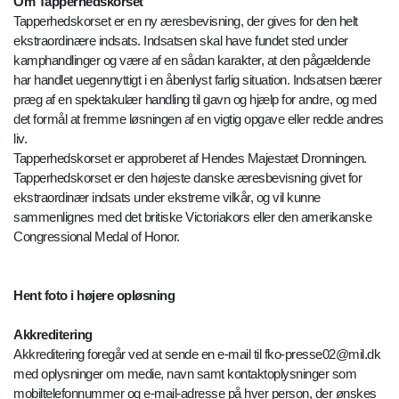
Om Tapperhedskorset
Tapperhedskorset er en ny æresbevisning, der gives for den helt
ekstraordinære indsats. Indsatsen skal have fundet sted under
kamphandlinger og være af en sådan karakter, at den pågældende
har handlet uegennyttigt i en åbenlyst farlig situation. Indsatsen bærer
præg af en spektakulær handling til gavn og hjælp for andre, og med
det formål at fremme løsningen af en vigtig opgave eller redde andres
liv.
Tapperhedskorset er approberet af Hendes Majestæt Dronningen.
Tapperhedskorset er den højeste danske æresbevisning givet for
ekstraordinær indsats under ekstreme vilkår, og vil kunne
sammenlignes med det britiske Victoriakors eller den amerikanske
Congressional Medal of Honor.
Hent foto i højere opløsning
Akkreditering
Akkreditering foregår ved at sende en e-mail til fko-presse02@mil.dk
med oplysninger om medie, navn samt kontaktoplysninger som
mobiltelefonnummer og e-mail-adresse på hver person, der ønskes