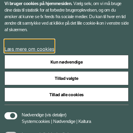
Vi bruger cookies på hjemmesiden.
Vælg selv, om vi må bruge
Instagram
dine data til statistik for at forbedre brugeroplevelsen, og om du
ønsker at kunne se fx feeds fra sociale medier. Du kan til hver en tid
ændre dit samtykke ved at klikke på det lille cookie-ikon i venstre side
Bluesky
af skærmen.
LinkedIn
Læs mere om cookies
Kun nødvendige
Tillad valgte
Styrelser og myndigheder under Forsvarsministeriet
Tillad alle cookies
Databeskyttelse og ansvar
Nødvendige
(vis detaljer)
Systemcookies | Nødvendige | Kaltura
Cookiepolitik