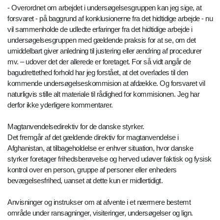
- Overordnet om arbejdet i undersøgelsesgruppen kan jeg sige, at
forsvaret - på baggrund af konklusionerne fra det hidtidige arbejde - nu
vil sammenholde de udledte erfaringer fra det hidtidige arbejde i
undersøgelsesgruppen med gældende praksis for at se, om det
umiddelbart giver anledning til justering eller ændring af procedurer
mv. – udover det der allerede er foretaget. For så vidt angår de
bagudrettethed forhold har jeg forstået, at det overlades til den
kommende undersøgelseskommision at afdække. Og forsvaret vil
naturligvis stille alt materiale til rådighed for kommisionen. Jeg har
derfor ikke yderligere kommentarer.
Magtanvendelsedirektiv for de danske styrker.
Det fremgår af det gældende direktiv for magtanvendelse i
Afghanistan, at tilbageholdelse er enhver situation, hvor danske
styrker foretager frihedsberøvelse og herved udøver faktisk og fysisk
kontrol over en person, gruppe af personer eller enheders
bevægelsesfrihed, uanset at dette kun er midlertidigt.
Anvisninger og instrukser om at afvente i et nærmere bestemt
område under ransagninger, visiteringer, undersøgelser og lign.