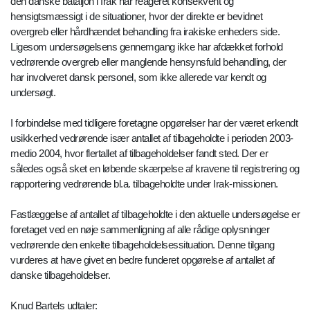
den danske bataljon i Irak har reageret konsekvent og
hensigtsmæssigt i de situationer, hvor der direkte er bevidnet
overgreb eller hårdhændet behandling fra irakiske enheders side.
Ligesom undersøgelsens gennemgang ikke har afdækket forhold
vedrørende overgreb eller manglende hensynsfuld behandling, der
har involveret dansk personel, som ikke allerede var kendt og
undersøgt.
I forbindelse med tidligere foretagne opgørelser har der været erkendt
usikkerhed vedrørende især antallet af tilbageholdte i perioden 2003-
medio 2004, hvor flertallet af tilbageholdelser fandt sted. Der er
således også sket en løbende skærpelse af kravene til registrering og
rapportering vedrørende bl.a. tilbageholdte under Irak-missionen.
Fastlæggelse af antallet af tilbageholdte i den aktuelle undersøgelse er
foretaget ved en nøje sammenligning af alle rådige oplysninger
vedrørende den enkelte tilbageholdelsessituation. Denne tilgang
vurderes at have givet en bedre funderet opgørelse af antallet af
danske tilbageholdelser.
Knud Bartels udtaler: