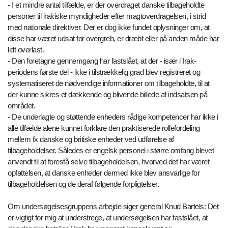
- I et mindre antal tilfælde, er der overdraget danske tilbageholdte
personer til irakiske myndigheder efter magtoverdragelsen, i strid
med nationale direktiver. Der er dog ikke fundet oplysninger om, at
disse har været udsat for overgreb, er dræbt eller på anden måde har
lidt overlast.
- Den foretagne gennemgang har fastslået, at der - især i Irak-
periodens første del - ikke i tilstrækkelig grad blev registreret og
systematiseret de nødvendige informationer om tilbageholdte, til at
der kunne sikres et dækkende og blivende billede af indsatsen på
området.
- De underlagte og støttende enheders rådige kompetencer har ikke i
alle tilfælde alene kunnet forklare den praktiserede rollefordeling
mellem fx danske og britiske enheder ved udførelse af
tilbageholdelser. Således er engelsk personel i større omfang blevet
anvendt til at forestå selve tilbageholdelsen, hvorved det har været
opfattelsen, at danske enheder dermed ikke blev ansvarlige for
tilbageholdelsen og de deraf følgende forpligtelser.
Om undersøgelsesgruppens arbejde siger general Knud Bartels: Det
er vigtigt for mig at understrege, at undersøgelsen har fastslået, at