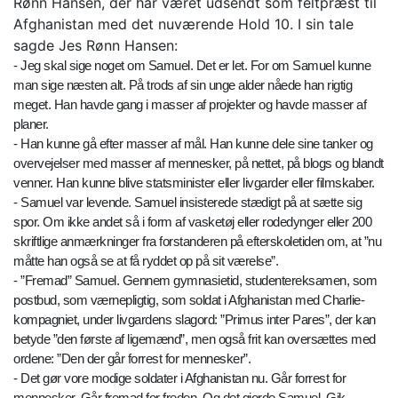
Rønn Hansen, der har været udsendt som feltpræst til
Afghanistan med det nuværende Hold 10. I sin tale
sagde Jes Rønn Hansen:
- Jeg skal sige noget om Samuel. Det er let. For om Samuel kunne
man sige næsten alt. På trods af sin unge alder nåede han rigtig
meget. Han havde gang i masser af projekter og havde masser af
planer.
- Han kunne gå efter masser af mål. Han kunne dele sine tanker og
overvejelser med masser af mennesker, på nettet, på blogs og blandt
venner. Han kunne blive statsminister eller livgarder eller filmskaber.
- Samuel var levende. Samuel insisterede stædigt på at sætte sig
spor. Om ikke andet så i form af vasketøj eller rodedynger eller 200
skriftlige anmærkninger fra forstanderen på efterskoletiden om, at ”nu
måtte han også se at få ryddet op på sit værelse”.
- ”Fremad” Samuel. Gennem gymnasietid, studentereksamen, som
postbud, som værnepligtig, som soldat i Afghanistan med Charlie-
kompagniet, under livgardens slagord: ”Primus inter Pares”, der kan
betyde ”den første af ligemænd”, men også frit kan oversættes med
ordene: ”Den der går forrest for mennesker”.
- Det gør vore modige soldater i Afghanistan nu. Går forrest for
mennesker. Går fremad for freden. Og det gjorde Samuel. Gik