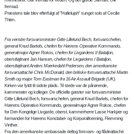
fremad.
Præstens tale blev efterfulgt af ”Hallelujah” sunget solo af Cecilie
Thiim.
Fra venstre forsvarsminister Gitte Lillelund Bech, forsvarschefen,
general Knud Bartels, chefen for Hærens Operative Kommando,
generalmajor Agner Rokos, chefen for Livgardens II Bataljon,
oberstløjtnant Jan Hansen, chefen for Livgardens I Bataljon,
oberstløjtnant Anders Mærkedahl Pedersen, den amerikanske
forsvarsattaché Chris McDonald, den britiske forsvarsattaché Martin
Smith og major Tom Eastman fra 16 Air Assault Brigade (UK).
Kirken var fyldt til sidste plads. Til stede var de pårørende,
kammerater og kolleger. De officielle gæster var forsvarsminister
Gitte Lillelund Bech, forsvarschefen, general Knud Bartels, chefen for
Hærens Operative Kommando, generalmajor Agner Rokos, chefen
for Den Kongelige Livgarde, oberst, kammerherre Lasse Harkjær og
formanden for Hærens Konstabel- og Korporalforening, Flemming
Vinther.
Fra den amerikanske ambassade deltog forsvars- og flådeattaché