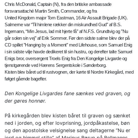
Chris McDonald, Captain (N), fra den britiske ambassade
forsvarsattaché Martin Smith, Commander, og fra
United Kingdom major Tom Eastman, 16 Air Assault Brigade (UK).
Salmerne var “Til himlene rækker din miskundhed Gud” af B.S.
Ingemann, “Min Jesus, lad mit hjerte få” af N.F.S. Grundtvig og ”Nu
går solen sin vej” af Erik Sommer. Før den sidste salme blev der på
CD spillet ”Hanging by a Moment” med Lifehouse, som Samuel Enig
i sin sidste vilje havde dedikeret til sin hustru, og derefter talte Samuel
Enigs bror, oversergent Troels Enig fra Den Kongelige Livgarde og
tjenstgørende ved Hærens Sergentskole i Sønderborg.
Kisten blev båret ud til rustvognen, der kørte til Nordre Kirkegård, med
følget gående bagefter.
Den Kongelige Livgardes fane sænkes ved graven, og
der gøres honnør.
På kirkegården blev kisten båret til graven og sænket
ned i jorden, og efter lovprisning, jordpåkastelse, bøn
og den apostolske velsignelse sang deltagerne ”Nu er
jord og himmel stille” af Marinus Børup på Bellmanns