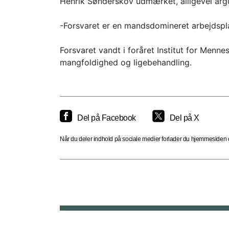
Henrik Sønderskov udmærket, alligevel argum
-Forsvaret er en mandsdomineret arbejdspla
Forsvaret vandt i foråret Institut for Menne
mangfoldighed og ligebehandling.
Del på Facebook
Del på X
Når du deler indhold på sociale medier forlader du hjemmesiden og