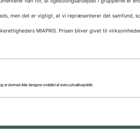
enterer han for, at ligestillingsarbejdet i grupperne er en
ds, men det er vigtigt, at vi repræsenterer det samfund, s
skerettigheders MIAPRIS. Prisen bliver givet til virksomhede
 er dermed ikke længere omfattet af vores privatlivspolitik.