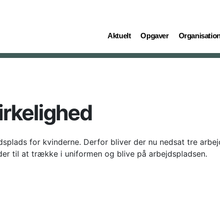
(current)
(current)
(current)
Aktuelt
Opgaver
Organisatio
irkelighed
splads for kvinderne. Derfor bliver der nu nedsat tre arbej
der til at trække i uniformen og blive på arbejdspladsen.