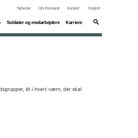
Nyheder
Om Forsvaret
Kontakt
English
(current)
(current)
n
Soldater og medarbejdere
Karriere
dsgrupper, ét i hvert værn, der skal