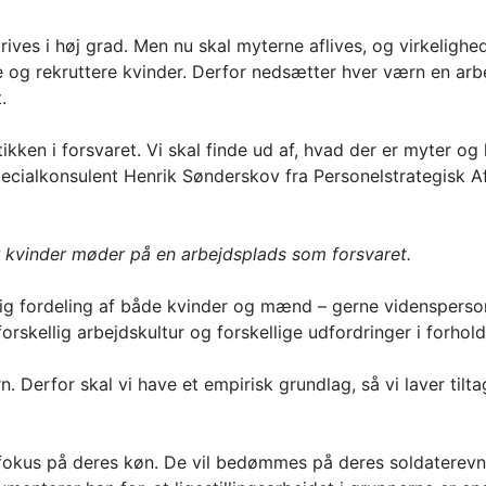
rives i høj grad. Men nu skal myterne aflives, og virkeligh
de og rekruttere kvinder. Derfor nedsætter hver værn en ar
.
ikken i forsvaret. Vi skal finde ud af, hvad der er myter og 
 specialkonsulent Henrik Sønderskov fra Personelstrategisk
r kvinder møder på en arbejdsplads som forsvaret.
elig fordeling af både kvinder og mænd – gerne videnspers
rskellig arbejdskultur og forskellige udfordringer i forhold 
n. Derfor skal vi have et empirisk grundlag, så vi laver tilta
r fokus på deres køn. De vil bedømmes på deres soldaterevne