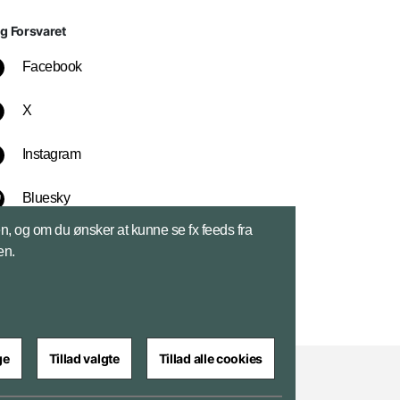
lg Forsvaret
Facebook
X
Instagram
Bluesky
sen, og om du ønsker at kunne se fx feeds fra
LinkedIn
en.
ge
Tillad valgte
Tillad alle cookies