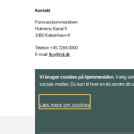
Kontakt
Forsvarskommandoen
Holmens Kanal 9
1060 København K
Telefon: +45 7284 0000
E-mail:
fko@mil.dk
Kontakt
Vi bruger cookies på hjemmesiden.
Vælg selv
sociale medier. Du kan til hver en tid ændre dit 
Læs mere om cookies
Styrelser og myndigheder under Forsvarsmini