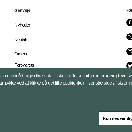
Genveje
Fø
Nyheder
Kontakt
Om os
Forsvarets
Whistleblowerordning
, om vi må bruge dine data til statistik for at forbedre brugeroplevel
English Edition
samtykke ved at klikke på det lille cookie-ikon i venstre side af skærm
Kun nødvendi
steriet