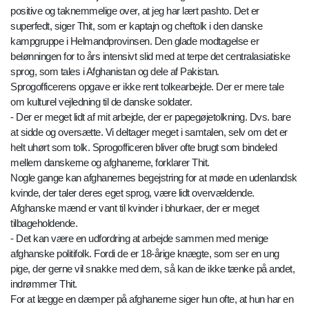
positive og taknemmelige over, at jeg har lært pashto. Det er
superfedt, siger Thit, som er kaptajn og cheftolk i den danske
kampgruppe i Helmandprovinsen. Den glade modtagelse er
belønningen for to års intensivt slid med at terpe det centralasiatiske
sprog, som tales i Afghanistan og dele af Pakistan.
Sprogofficerens opgave er ikke rent tolkearbejde. Der er mere tale
om kulturel vejledning til de danske soldater.
- Der er meget lidt af mit arbejde, der er papegøjetolkning. Dvs. bare
at sidde og oversætte. Vi deltager meget i samtalen, selv om det er
helt uhørt som tolk. Sprogofficeren bliver ofte brugt som bindeled
mellem danskerne og afghanerne, forklarer Thit.
Nogle gange kan afghanernes begejstring for at møde en udenlandsk
kvinde, der taler deres eget sprog, være lidt overvældende.
Afghanske mænd er vant til kvinder i bhurkaer, der er meget
tilbageholdende.
- Det kan være en udfordring at arbejde sammen med menige
afghanske politifolk. Fordi de er 18-årige knægte, som ser en ung
pige, der gerne vil snakke med dem, så kan de ikke tænke på andet,
indrømmer Thit.
For at lægge en dæmper på afghanerne siger hun ofte, at hun har en