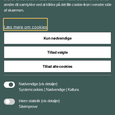
ændre dit samtykke ved at klikke på det lille cookie-ikon i venstre side
Bluesky
af skærmen.
LinkedIn
Læs mere om cookies
Kun nødvendige
Tillad valgte
Styrelser og myndigheder under Forsvarsministeriet
Tillad alle cookies
Databeskyttelse og ansvar
Nødvendige
(vis detaljer)
Systemcookies | Nødvendige | Kaltura
Cookiepolitik
Intern statistik
(vis detaljer)
Siteimprove
Tilgængelighedserklæring