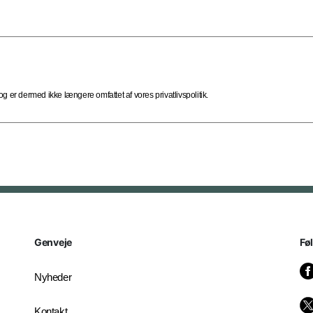
 er dermed ikke længere omfattet af vores privatlivspolitik.
Genveje
Fø
Nyheder
Kontakt