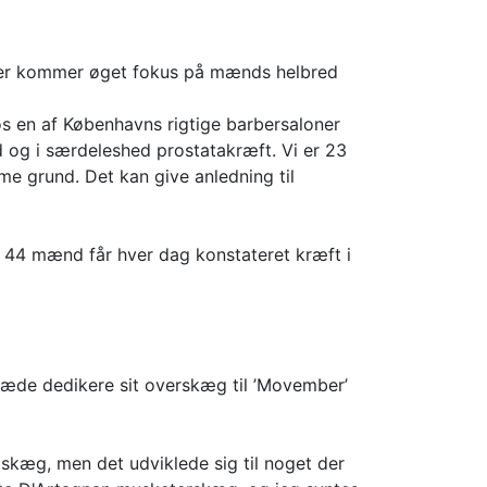
t der kommer øget fokus på mænds helbred
s en af Københavns rigtige barbersaloner
d og i særdeleshed prostatakræft. Vi er 23
me grund. Det kan give anledning til
44 mænd får hver dag konstateret kræft i
glæde dedikere sit overskæg til ’Movember’
dskæg, men det udviklede sig til noget der