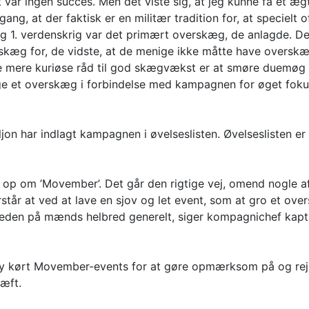
et var ingen succes. Men det viste sig, at jeg kunne få et
engang, at der faktisk er en militær tradition for, at speciel
 1. verdenskrig var det primært overskæg, de anlagde. Det
skæg for, de vidste, at de menige ikke måtte have overskæ
e mere kuriøse råd til god skægvækst er at smøre duemøg p
gge et overskæg i forbindelse med kampagnen for øget foku
on har indlagt kampagnen i øvelseslisten. Øvelseslisten er 
ke op om ’Movember’. Det går den rigtige vej, omend nogle 
orstår at ved at lave en sjov og let event, som at gro et ov
n på mænds helbred generelt, siger kompagnichef kapt
ty kørt Movember-events for at gøre opmærksom på og re
æft.