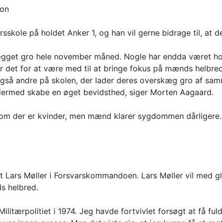
ion
sskole på holdet Anker 1, og han vil gerne bidrage til, a
kægget gro hele november måned. Nogle har endda været ho
ør det for at være med til at bringe fokus på mænds helbre
 også andre på skolen, der lader deres overskæg gro af sam
ermed skabe en øget bevidsthed, siger Morten Aagaard.
om der er kvinder, men mænd klarer sygdommen dårligere. 
st Lars Møller i Forsvarskommandoen. Lars Møller vil med 
s helbred.
litærpolitiet i 1974. Jeg havde fortvivlet forsøgt at få ful