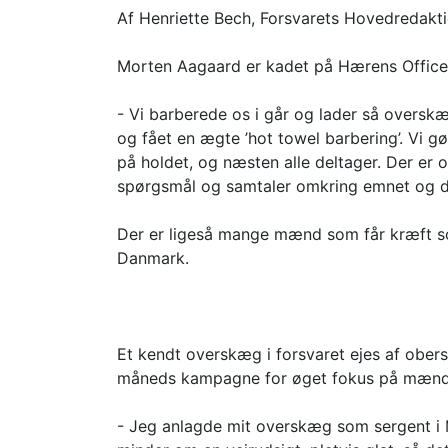
Af Henriette Bech, Forsvarets Hovedredakt
Morten Aagaard er kadet på Hærens Officer
- Vi barberede os i går og lader så overs
og fået en ægte ’hot towel barbering’. Vi g
på holdet, og næsten alle deltager. Der er
spørgsmål og samtaler omkring emnet og d
Der er ligeså mange mænd som får kræft s
Danmark.
Et kendt overskæg i forsvaret ejes af ober
måneds kampagne for øget fokus på mænd
- Jeg anlagde mit overskæg som sergent i Mi