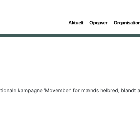
(current)
(current)
(current)
Aktuelt
Opgaver
Organisatio
ationale kampagne ’Movember’ for mænds helbred, blandt a