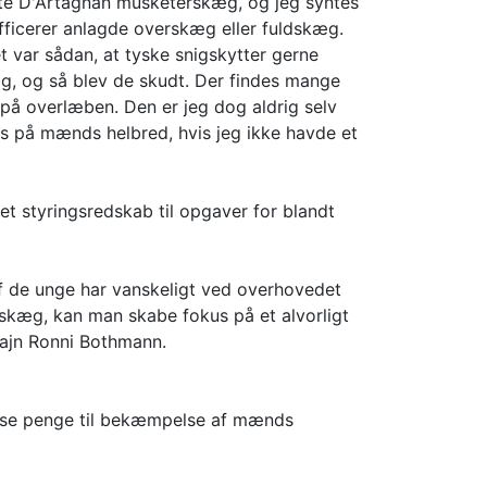
 ægte D'Artagnan musketerskæg, og jeg syntes
t officerer anlagde overskæg eller fuldskæg.
 var sådan, at tyske snigskytter gerne
g, og så blev de skudt. Der findes mange
å overlæben. Den er jeg dog aldrig selv
s på mænds helbred, hvis jeg ikke havde et
et styringsredskab til opgaver for blandt
af de unge har vanskeligt ved overhovedet
erskæg, kan man skabe fokus på et alvorligt
ajn Ronni Bothmann.
jse penge til bekæmpelse af mænds