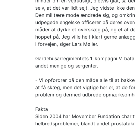
minder om en vejrudsigt, pletvis glat, så d
selv, at det var lidt sejt. Jeg vidste ikke d
Den militære mode ændrede sig, og omkring
udpegede engelske officerer på deres over
måder at dyrke et overskæg på, og et af d
hoppet på. Jeg ville helt klart gerne anlæ
i forvejen, siger Lars Møller.
Gardehusarregimentets 1. kompagni V. batalj
andet menige og sergenter.
- Vi opfordrer på den måde alle til at bak
at få skæg, men det vigtige her er, at de f
problem og dermed udbrede opmærksomhede
Fakta
Siden 2004 har Movember Fundation chari
helbredsproblemer, blandt andet prostatakr