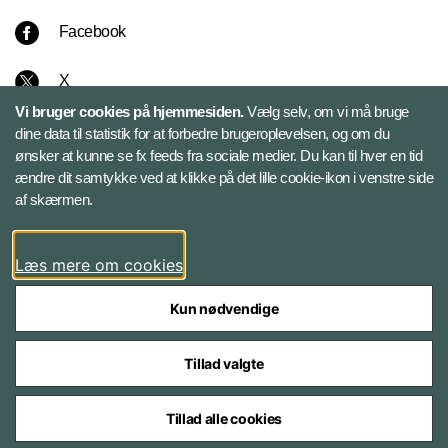
Facebook
X
Vi bruger cookies på hjemmesiden.
Vælg selv, om vi må bruge
Instagram
dine data til statistik for at forbedre brugeroplevelsen, og om du
ønsker at kunne se fx feeds fra sociale medier. Du kan til hver en tid
ændre dit samtykke ved at klikke på det lille cookie-ikon i venstre side
Bluesky
af skærmen.
LinkedIn
Læs mere om cookies
Kun nødvendige
Tillad valgte
Styrelser og myndigheder under Forsvarsministeriet
Tillad alle cookies