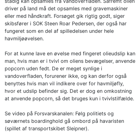
stadig kan opsamles fra vandoverfladen. Såfremt olien
driver på land må det opsamles med gravemaskiner
eller med håndkraft. Forsøget gik rigtig godt, siger
skibsfører i SOK Steen Roar Pedersen, der også har
fungeret som en del af spilledelsen under hele
havmiljøøvelsen.
For at kunne lave en øvelse med fingeret olieudslip kan
man, hvis man er i tvivl om oliens bevægelser, anvende
popcorn uden fedt. De er meget synlige i
vandoverfladen, forurener ikke, og kan derfor også
benyttes hvis man vil indikere over for havmiljøfly,
hvor et udslip befinder sig. Det er dog en omkostning
at anvende popcorn, så det bruges kun i tvivlstilfælde.
Se video på Forsvarskanalen: Følg politiets og
søværnets boardinghold gå ombord på havaristen
(spillet af transportskibet Sleipner).