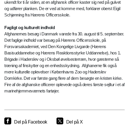
ukendt for ti år siden, at en afghansk officer kaster sig ned på gulvet
og udfører planken. De er ved at komme med, forklarer oberst Eigil
Schjønning fra Hærens Officersskole.
Fagligt og kulturelt indhold
Afghanernes besøg i Danmark varede fra 30. august til 5. september.
Det faglige indhold var besøg på Hærens Officersskole, på
Forsvarsakademiet, ved Den Kongelige Livgarde (Hærens
Basisuddannelse og Hærens Reaktionsstyrke Uddannelse), hos 1.
Brigade i Haderslev og i Oksbøl øvelsesterræn, hvor gæsterne så
træning af finskytter og en enhedsskydning. Afghanerne fik også
mere kulturelle oplevelser i Københavns Zoo og Haderslev
Domkirke. Det var første gang flere af dem besøgte en kristen kirke.
Fire af de afghanske officerer oplevede også deres første sejltur i et af
marinehjemmeværnets fartøjer.
Del på Facebook
Del på X