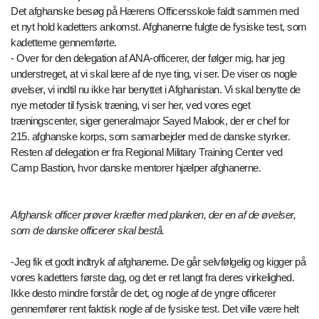
Det afghanske besøg på Hærens Officersskole faldt sammen med
et nyt hold kadetters ankomst. Afghanerne fulgte de fysiske test, som
kadetterne gennemførte.
- Over for den delegation af ANA-officerer, der følger mig, har jeg
understreget, at vi skal lære af de nye ting, vi ser. De viser os nogle
øvelser, vi indtil nu ikke har benyttet i Afghanistan. Vi skal benytte de
nye metoder til fysisk træning, vi ser her, ved vores eget
træningscenter, siger generalmajor Sayed Malook, der er chef for
215. afghanske korps, som samarbejder med de danske styrker.
Resten af delegation er fra Regional Military Training Center ved
Camp Bastion, hvor danske mentorer hjælper afghanerne.
Afghansk officer prøver kræfter med planken, der en af de øvelser,
som de danske officerer skal bestå.
-Jeg fik et godt indtryk af afghanerne. De går selvfølgelig og kigger på
vores kadetters første dag, og det er ret langt fra deres virkelighed.
Ikke desto mindre forstår de det, og nogle af de yngre officerer
gennemfører rent faktisk nogle af de fysiske test. Det ville være helt