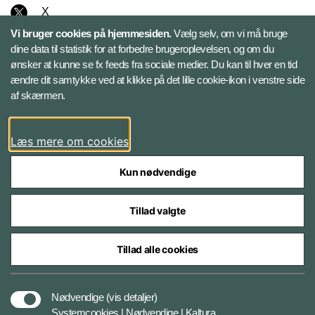
X
Vi bruger cookies på hjemmesiden.
Vælg selv, om vi må bruge
Instagram
dine data til statistik for at forbedre brugeroplevelsen, og om du
ønsker at kunne se fx feeds fra sociale medier. Du kan til hver en tid
ændre dit samtykke ved at klikke på det lille cookie-ikon i venstre side
Bluesky
af skærmen.
LinkedIn
Læs mere om cookies
Kun nødvendige
Tillad valgte
Styrelser og myndigheder under Forsvarsministeriet
Tillad alle cookies
Databeskyttelse og ansvar
Nødvendige
(vis detaljer)
Systemcookies | Nødvendige | Kaltura