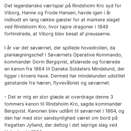
Det legendariske værtspar på Rindsholm Kro syd for
Viborg, Hanne og Frode Hansen, havde igen i år
indbudt en lang række gæster for at markere slaget
ved Rindsholm Kro, hvor tapre dragoner i 1849
forhindrede, at Viborg blev besat af preusserne.
I år var det søværnet, der spillede hovedrollen, da
planlægningschef i Søværnets Operative Kommando,
kommandør Gorm Bergqvist, afslørede og forærede
en kanon fra 1864 til Danske Soldaters Mindelund, der
ligger i kroens have. Dermed har mindelunden udstillet
genstande fra hæren, flyvevåbnet og søværnet.
- Det er mig en stor glæde at overdrage denne 3
tommers kanon til Rindsholm Kro, sagde kommandør
Bergqvist. Kanonen blev udlånt til søværnet i 1864, og
den har med stor sandsynlighed været om bord på
fregatten Jylland, der deltog i det sejrrige slag ved