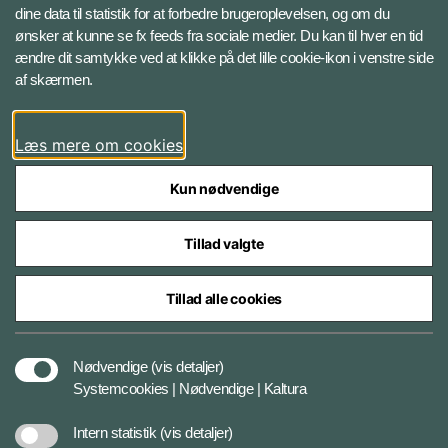
Instagram
dine data til statistik for at forbedre brugeroplevelsen, og om du
ønsker at kunne se fx feeds fra sociale medier. Du kan til hver en tid
ændre dit samtykke ved at klikke på det lille cookie-ikon i venstre side
Bluesky
af skærmen.
LinkedIn
Læs mere om cookies
Kun nødvendige
Tillad valgte
Styrelser og myndigheder under Forsvarsministeriet
Tillad alle cookies
Databeskyttelse og ansvar
Nødvendige
(vis detaljer)
Systemcookies | Nødvendige | Kaltura
Cookiepolitik
Intern statistik
(vis detaljer)