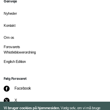
Genveje
Nyheder
Kontakt
Om os
Forsvarets
Whistleblowerordning
English Edition
Følg Forsvaret
Facebook
X
Vi bruger cookies på hjemmesiden.
Vælg selv, om vi må bruge