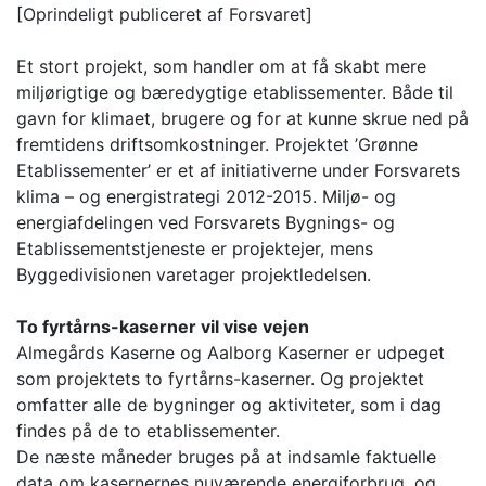
[Oprindeligt publiceret af Forsvaret]
Et stort projekt, som handler om at få skabt mere
miljørigtige og bæredygtige etablissementer. Både til
gavn for klimaet, brugere og for at kunne skrue ned på
fremtidens driftsomkostninger. Projektet ’Grønne
Etablissementer’ er et af initiativerne under Forsvarets
klima – og energistrategi 2012-2015. Miljø- og
energiafdelingen ved Forsvarets Bygnings- og
Etablissementstjeneste er projektejer, mens
Byggedivisionen varetager projektledelsen.
To fyrtårns-kaserner vil vise vejen
Almegårds Kaserne og Aalborg Kaserner er udpeget
som projektets to fyrtårns-kaserner. Og projektet
omfatter alle de bygninger og aktiviteter, som i dag
findes på de to etablissementer.
De næste måneder bruges på at indsamle faktuelle
data om kasernernes nuværende energiforbrug, og