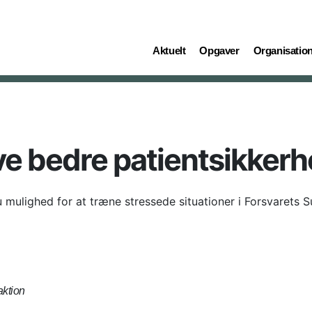
(current)
(current)
(current)
Aktuelt
Opgaver
Organisatio
ive bedre patientsikker
 mulighed for at træne stressede situationer i Forsvarets 
ktion