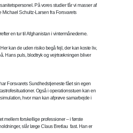
sanitetspersonel. På vores studier får vi masser af
ge Michael Schultz-Larsen fra Forsvarets
fter en tur til Afghanistan i vintermånederne.
r kan de uden risiko begå fejl, der kan koste liv,
å. Hans puls, blodtryk og vejrtrækningen bliver
 har Forsvarets Sundhedstjeneste fået sin egen
tastrofesituationer. Også i operationsstuen kan en
 simulation, hvor man kan afprøve samarbejde i
mellem forskellige professioner – i første
ldninger, slår læge Claus Bretlau fast. Han er