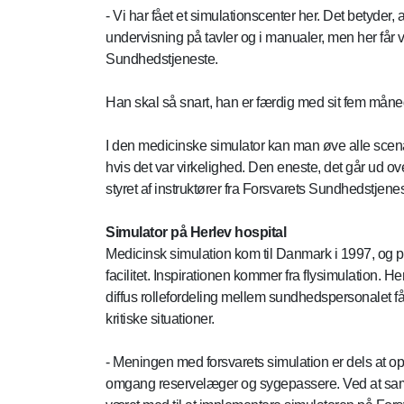
- Vi har fået et simulationscenter her. Det betyder
undervisning på tavler og i manualer, men her får v
Sundhedstjeneste.
Han skal så snart, han er færdig med sit fem måned
I den medicinske simulator kan man øve alle scenar
hvis det var virkelighed. Den eneste, det går ud o
styret af instruktører fra Forsvarets Sundhedstjenes
Simulator på Herlev hospital
Medicinsk simulation kom til Danmark i 1997, og p
facilitet. Inspirationen kommer fra flysimulation. 
diffus rollefordeling mellem sundhedspersonalet f
kritiske situationer.
- Meningen med forsvarets simulation er dels at o
omgang reservelæger og sygepassere. Ved at samar