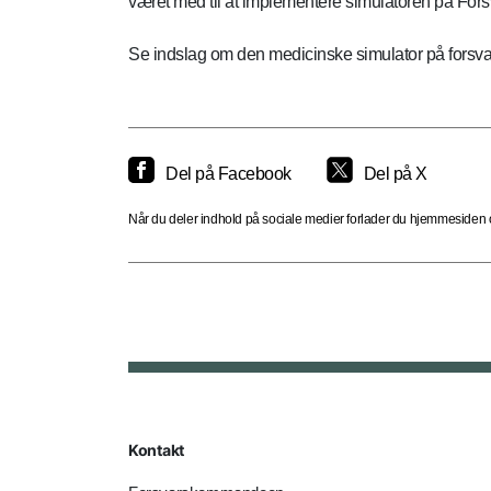
været med til at implementere simulatoren på For
Se indslag om den medicinske simulator på forsv
Del på Facebook
Del på X
Når du deler indhold på sociale medier forlader du hjemmesiden og
Kontakt