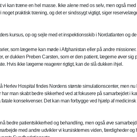
, at vi kan træne en hel masse. Ikke alene med os selv, men også med 
i noget praktisk træning, og det er sindssygt vigtigt, siger reservelæ
ers kursus, op og sejle med et inspektionsskib i Nordatlanten og dere
ier, som lægerne kan møde i Afghanistan eller på andre missioner. He
ver, er dukken Preben Carsten, som er den patient, lægerne øver sig p
te. Hvis ikke lægerne reagerer rigtigt, kan de slå dukken ihjel.
å Herlev Hospital findes Nordens største simulationscenter, men nu
Her har man skabt bedre sikkerhed ved at fokusere på samarbejdet i ka
å fatale konsekvenser. Det kan man forbygge ved hjælp af medicinsk
pnå bedre patientsikkerhed og behandling, men også øve samarbejdet 
bejde med andre udvikler vi kursiskternes viden, færdigheder og ho