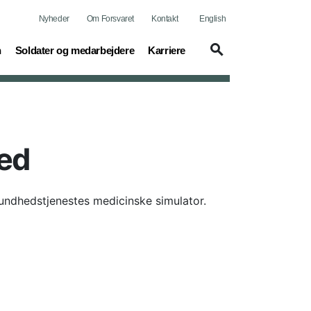
Nyheder
Om Forsvaret
Kontakt
English
(current)
(current)
n
Soldater og medarbejdere
Karriere
hed
Sundhedstjenestes medicinske simulator.