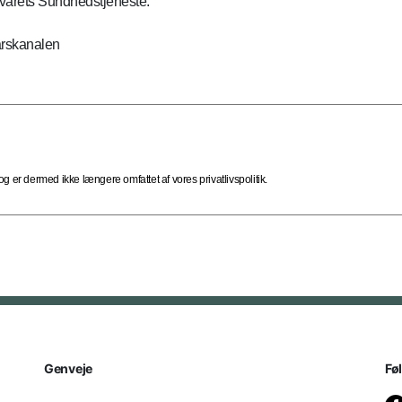
svarets Sundhedstjeneste.
arskanalen
 er dermed ikke længere omfattet af vores privatlivspolitik.
Genveje
Fø