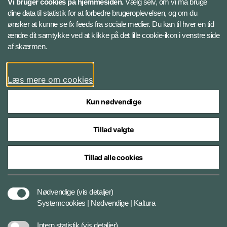
Vi bruger cookies på hjemmesiden.
Vælg selv, om vi må bruge
Instagram
dine data til statistik for at forbedre brugeroplevelsen, og om du
ønsker at kunne se fx feeds fra sociale medier. Du kan til hver en tid
ændre dit samtykke ved at klikke på det lille cookie-ikon i venstre side
Bluesky
af skærmen.
LinkedIn
Læs mere om cookies
Kun nødvendige
Tillad valgte
Styrelser og myndigheder under Forsvarsministeriet
Tillad alle cookies
Databeskyttelse og ansvar
Nødvendige
(vis detaljer)
Systemcookies | Nødvendige | Kaltura
Cookiepolitik
Intern statistik
(vis detaljer)