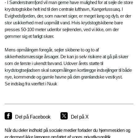
- I Sønderstrømfjord vil man gerne have mulighed for at sejle de store
krydstogtskibe helt ind til den centrale lufthavn, Kangerlussuaq. I
Evighedsfjorden, der, som navnet siger, er meget lang og dyb, er der
stor usikkerhed med uopmålt vand. Hvis krydstogtskibene bare
presses 50-100 meter udenfor sejlrenden, ved vi ikke, om der
gemmer sig et farligt skær.
Mens opmålingen foregår, sejler skibene to og to af
sikkerhedsmæssige årsager. De kan jo selv risikere at gå på skær
som de første i ukendt farvand. Udover årets støtte til
krydstogtsejladsen skal søopmålingen kortlægge indsejlinger til både
nye, kommende og gamle havne på den grønlandske vestkyst.
Se indslag fra værftet i Nuuk
Del på Facebook
Del på X
Når du deler indhold på sociale medier forlader du hjemmesiden og
er dermed ikke længere omfattet af vores privatlivspolitik.