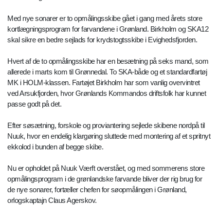
Med nye sonarer er to opmålingsskibe gået i gang med årets store
kortlægningsprogram for farvandene i Grønland. Birkholm og SKA12
skal sikre en bedre sejlads for krydstogtsskibe i Evighedsfjorden.
Hvert af de to opmålingsskibe har en besætning på seks mand, som
allerede i marts kom til Grønnedal. To SKA-både og et standardfartøj
MK i HOLM-klassen. Fartøjet Birkholm har som vanlig overvintret
ved Arsukfjorden, hvor Grønlands Kommandos driftsfolk har kunnet
passe godt på det.
Efter søsætning, forskole og proviantering sejlede skibene nordpå til
Nuuk, hvor en endelig klargøring sluttede med montering af et spritnyt
ekkolod i bunden af begge skibe.
Nu er opholdet på Nuuk Værft overstået, og med sommerens store
opmålingsprogram i de grønlandske farvande bliver der rig brug for
de nye sonarer, fortæller chefen for søopmålingen i Grønland,
orlogskaptajn Claus Agerskov.