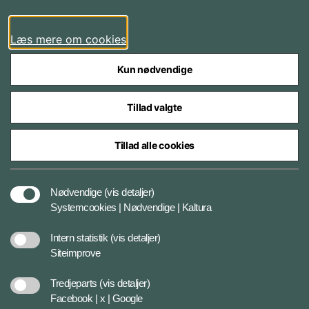
LinkedIn
Læs mere om cookies
Kun nødvendige
Tillad valgte
Styrelser og myndigheder under Forsvarsministeriet
Tillad alle cookies
Databeskyttelse og ansvar
Nødvendige
(vis detaljer)
Systemcookies | Nødvendige | Kaltura
Cookiepolitik
Intern statistik
(vis detaljer)
Siteimprove
Tilgængelighedserklæring
Tredjeparts
(vis detaljer)
Facebook | x | Google