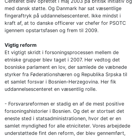
Centeret blev oprettet i maj 2003 på britisk initiativ og
med dansk støtte. Og Danmark har sat væsentlige
fingeraftryk på uddannelsescenteret. Ikke mindst i
kraft af, at to danske officerer var chefer for PSOTC
igennem opstartsfasen og frem til 2009.
Vigtig reform
Et vigtigt skridt i forsoningsprocessen mellem de
etniske grupper blev taget i 2007. Her vedtog det
bosniske parlament en lov, der samlede de væbnede
styrker fra Føderationshæren og Republika Srpska til
et samlet forsvar i Bosnien-Herzegovina. Her fik
uddannelsescenteret en væsentlig rolle.
- Forsvarsreformen er stadig en af de mest positive
forsoningshistorier i Bosnien. Og det er stortset det
eneste sted i statsadministrationen, hvor det er en
samlet myndighed for alle etniciteter. Vores arbejdede
understøttede fint den reform, der blev gennemført,