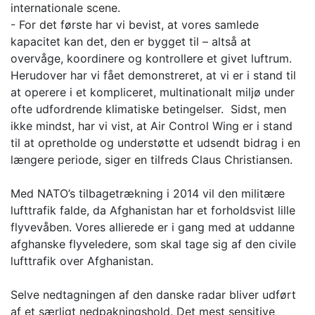
internationale scene.
- For det første har vi bevist, at vores samlede
kapacitet kan det, den er bygget til – altså at
overvåge, koordinere og kontrollere et givet luftrum.
Herudover har vi fået demonstreret, at vi er i stand til
at operere i et kompliceret, multinationalt miljø under
ofte udfordrende klimatiske betingelser. Sidst, men
ikke mindst, har vi vist, at Air Control Wing er i stand
til at opretholde og understøtte et udsendt bidrag i en
længere periode, siger en tilfreds Claus Christiansen.
Med NATO’s tilbagetrækning i 2014 vil den militære
lufttrafik falde, da Afghanistan har et forholdsvist lille
flyvevåben. Vores allierede er i gang med at uddanne
afghanske flyveledere, som skal tage sig af den civile
lufttrafik over Afghanistan.
Selve nedtagningen af den danske radar bliver udført
af et særligt nedpakningshold. Det mest sensitive