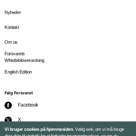
Nyheder
Kontakt
Om os
Forsvarets
Whistleblowerordning
English Edition
Følg Forsvaret
Facebook
X
Vi bruger cookies på hjemmesiden.
Vælg selv, om vi må bruge
Instagram
dine data til statistik for at forbedre brugeroplevelsen, og om du