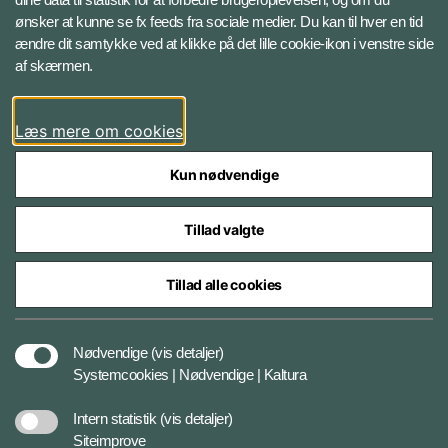
ønsker at kunne se fx feeds fra sociale medier. Du kan til hver en tid
ændre dit samtykke ved at klikke på det lille cookie-ikon i venstre side
Bluesky
af skærmen.
LinkedIn
Læs mere om cookies
Kun nødvendige
Tillad valgte
Styrelser og myndigheder under Forsvarsministeriet
Tillad alle cookies
Databeskyttelse og ansvar
Nødvendige
(vis detaljer)
Systemcookies | Nødvendige | Kaltura
Cookiepolitik
Intern statistik
(vis detaljer)
Siteimprove