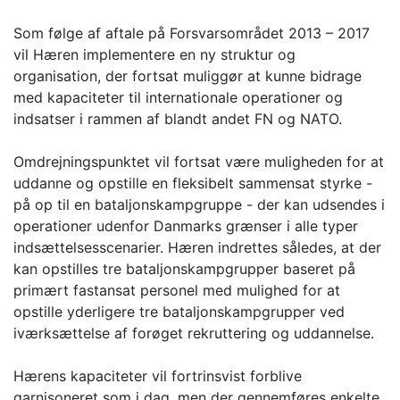
Som følge af aftale på Forsvarsområdet 2013 – 2017
vil Hæren implementere en ny struktur og
organisation, der fortsat muliggør at kunne bidrage
med kapaciteter til internationale operationer og
indsatser i rammen af blandt andet FN og NATO.
Omdrejningspunktet vil fortsat være muligheden for at
uddanne og opstille en fleksibelt sammensat styrke -
på op til en bataljonskampgruppe - der kan udsendes i
operationer udenfor Danmarks grænser i alle typer
indsættelsesscenarier. Hæren indrettes således, at der
kan opstilles tre bataljonskampgrupper baseret på
primært fastansat personel med mulighed for at
opstille yderligere tre bataljonskampgrupper ved
iværksættelse af forøget rekruttering og uddannelse.
Hærens kapaciteter vil fortrinsvist forblive
garnisoneret som i dag, men der gennemføres enkelte