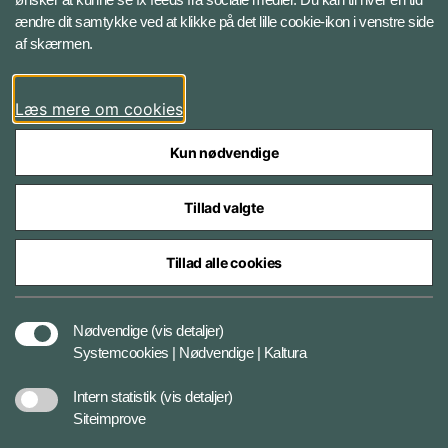
ændre dit samtykke ved at klikke på det lille cookie-ikon i venstre side
Bluesky
af skærmen.
LinkedIn
Læs mere om cookies
Kun nødvendige
Tillad valgte
Styrelser og myndigheder under Forsvarsministeriet
Tillad alle cookies
Databeskyttelse og ansvar
Nødvendige
(vis detaljer)
Systemcookies | Nødvendige | Kaltura
Cookiepolitik
Intern statistik
(vis detaljer)
Siteimprove
Tilgængelighedserklæring