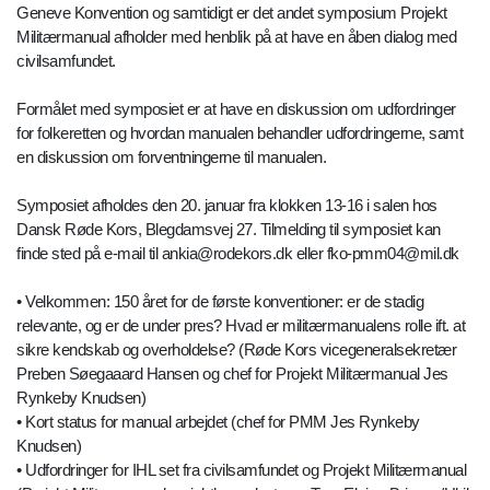
Geneve Konvention og samtidigt er det andet symposium Projekt
Militærmanual afholder med henblik på at have en åben dialog med
civilsamfundet.
Formålet med symposiet er at have en diskussion om udfordringer
for folkeretten og hvordan manualen behandler udfordringerne, samt
en diskussion om forventningerne til manualen.
Symposiet afholdes den 20. januar fra klokken 13-16 i salen hos
Dansk Røde Kors, Blegdamsvej 27. Tilmelding til symposiet kan
finde sted på e-mail til ankia@rodekors.dk eller fko-pmm04@mil.dk
• Velkommen: 150 året for de første konventioner: er de stadig
relevante, og er de under pres? Hvad er militærmanualens rolle ift. at
sikre kendskab og overholdelse? (Røde Kors vicegeneralsekretær
Preben Søegaaard Hansen og chef for Projekt Militærmanual Jes
Rynkeby Knudsen)
• Kort status for manual arbejdet (chef for PMM Jes Rynkeby
Knudsen)
• Udfordringer for IHL set fra civilsamfundet og Projekt Militærmanual