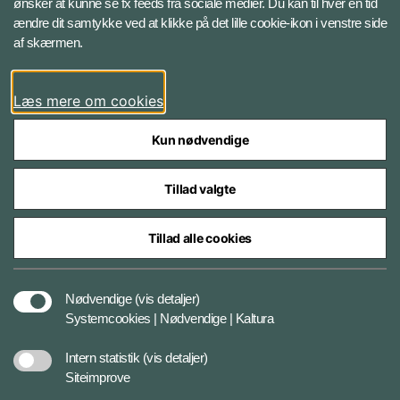
ønsker at kunne se fx feeds fra sociale medier. Du kan til hver en tid
ændre dit samtykke ved at klikke på det lille cookie-ikon i venstre side
Bluesky
af skærmen.
LinkedIn
Læs mere om cookies
Kun nødvendige
Tillad valgte
Styrelser og myndigheder under Forsvarsministeriet
Tillad alle cookies
Databeskyttelse og ansvar
Nødvendige
(vis detaljer)
Systemcookies | Nødvendige | Kaltura
Cookiepolitik
Intern statistik
(vis detaljer)
Siteimprove
Tilgængelighedserklæring