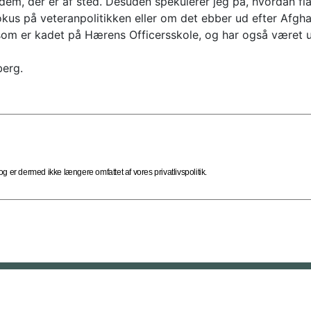
 dem, der er af sted. Desuden spekulerer jeg på, hvordan f
kus på veteranpolitikken eller om det ebber ud efter Afghan
som er kadet på Hærens Officersskole, og har også været u
berg.
 er dermed ikke længere omfattet af vores privatlivspolitik.