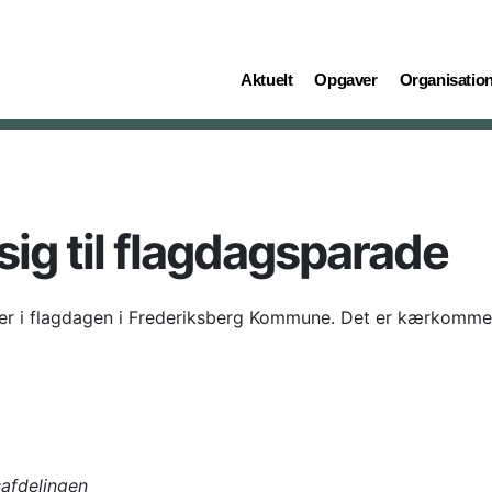
(current)
(current)
(current)
Aktuelt
Opgaver
Organisatio
ig til flagdagsparade
r i flagdagen i Frederiksberg Kommune. Det er kærkommen le
afdelingen