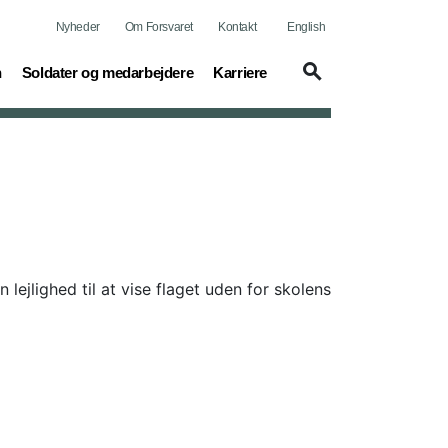
Nyheder
Om Forsvaret
Kontakt
English
(current)
(current)
n
Soldater og medarbejdere
Karriere
jlighed til at vise flaget uden for skolens