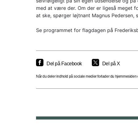
selvfølgeligt på sin egen udsendelse og på
med at være der. Om der er ligeså meget fo
at ske, spørger løjtnant Magnus Pedersen, 
Se programmet for flagdagen på Frederiks
Del på Facebook
Del på X
Når du deler indhold på sociale medier forlader du hjemmesiden og