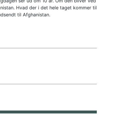
lagdagen ser ud om 10 år. Om den bliver ved
istan. Hvad der i det hele taget kommer til
dsendt til Afghanistan.