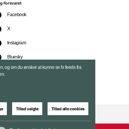
lg Forsvaret
Facebook
X
Instagram
Bluesky
sen, og om du ønsker at kunne se fx feeds fra
LinkedIn
en.
ge
Tillad valgte
Tillad alle cookies