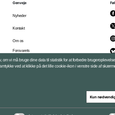
Genveje
Fø
Nyheder
Kontakt
Om os
Forsvarets
Whistleblowerordning
, om vi må bruge dine data til statistik for at forbedre brugeroplevel
English Edition
samtykke ved at klikke på det lille cookie-ikon i venstre side af skærm
Kun nødvendi
steriet