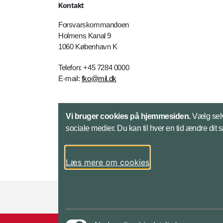
Kontakt
Forsvarskommandoen
Holmens Kanal 9
1060 København K
Telefon: +45 7284 0000
E-mail:
fko@mil.dk
Kontakt
Vi bruger cookies på hjemmesiden.
Vælg selv
sociale medier. Du kan til hver en tid ændre dit 
Læs mere om cookies
Styrelser og myndigheder under Forsvarsmini