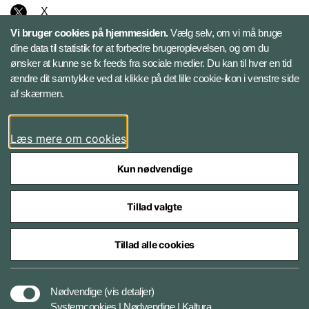
X
Vi bruger cookies på hjemmesiden.
Vælg selv, om vi må bruge
Instagram
dine data til statistik for at forbedre brugeroplevelsen, og om du
ønsker at kunne se fx feeds fra sociale medier. Du kan til hver en tid
ændre dit samtykke ved at klikke på det lille cookie-ikon i venstre side
Bluesky
af skærmen.
LinkedIn
Læs mere om cookies
Kun nødvendige
Tillad valgte
Styrelser og myndigheder under Forsvarsministeriet
Tillad alle cookies
Databeskyttelse og ansvar
Nødvendige
(vis detaljer)
Systemcookies | Nødvendige | Kaltura