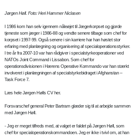
Jørgen Høll. Foto: Heri Hammer Niclasen
I 1986 kom han selv igennem nåleøjet til Jægerkorpset og gjorde
tjeneste som jæger i 1986-88 og vendte senere tilbage som chef for
korpset i 1997-99. Også senere i sin karriere har han høstet stor
erfaring med planlægning og organisering af specialoperationsstyrker.
I tre år fra 2007-10 var han rådgiver i specialstyrkeoperationer ved
NATOs Joint Command i Lissabon. Som chef for
operationsdivisionen i Hærens Operative Kommando var han stærkt
involveret i planlægningen af specialstyrkebidraget i Afghanstan –
Task Force 7.
Læs hele Jørgen Hølls CV her.
Forsvarschef general Peter Bartram glæder sig til at arbejde sammen
med Jørgen Høll.
- Jeg er meget tilfreds med, at valget er faldet på Jørgen Høll, som
chef for specialoperationskommandoen. Jeg er ikke i tvivl om, at han