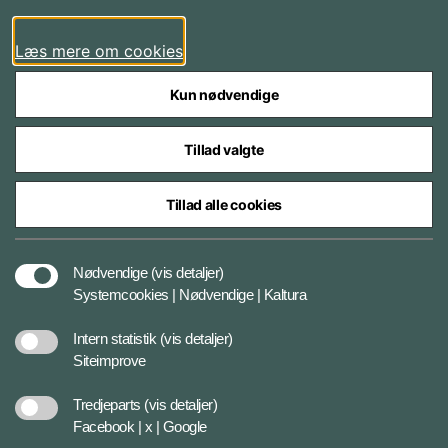
LinkedIn
Læs mere om cookies
Kun nødvendige
Tillad valgte
Styrelser og myndigheder under Forsvarsministeriet
Tillad alle cookies
Databeskyttelse og ansvar
Nødvendige
(vis detaljer)
Systemcookies | Nødvendige | Kaltura
Cookiepolitik
Intern statistik
(vis detaljer)
Siteimprove
Tilgængelighedserklæring
Tredjeparts
(vis detaljer)
Facebook | x | Google