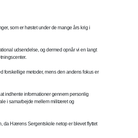
nger, som er høstet under de mange års krig i
national udsendelse, og dermed opnår vi en langt
etningscenter.
med forskellige metoder, mens den andens fokus er
i at indhente informationer gennem personlig
ale i samarbejde mellem militæret og
, da Hærens Sergentskole netop er blevet flyttet