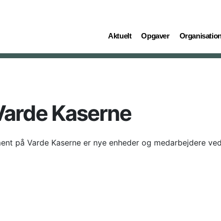
(current)
(current)
(current)
Aktuelt
Opgaver
Organisatio
Varde Kaserne
giment på Varde Kaserne er nye enheder og medarbejdere ved