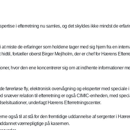
tise i efterretning nu samles, og det skyldes ikke mindst de erfari
i at miste de erfaringer som holdene tager med sig hjem fra en inter
idtil, fortæller oberst Birger Mejlholm, der er chef for Hærens Efterr
taljoner, hvor den ene koncentrerer sig om at indhente informationer 
de førerløse fly, elektronisk overvågning og eksperter med speciale 
snæver relation til efterretning er også CIMIC-enheden, med speci
idselsituationer, underlagt Hærens Efterretningscenter.
e også til at stå for den fremtidige uddannelse af sergenter i Hæren
e uddannet værnepligtige på kasernen.