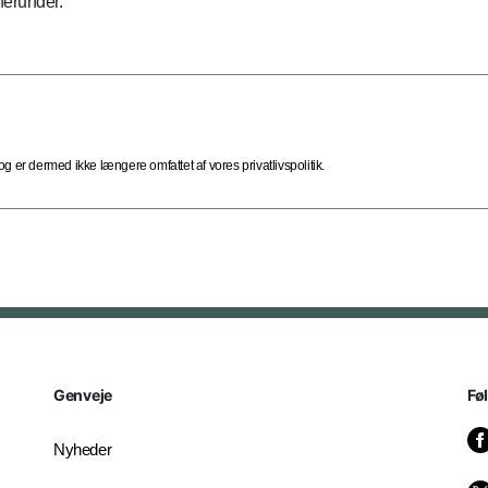
herunder.
 er dermed ikke længere omfattet af vores privatlivspolitik.
Genveje
Fø
Nyheder