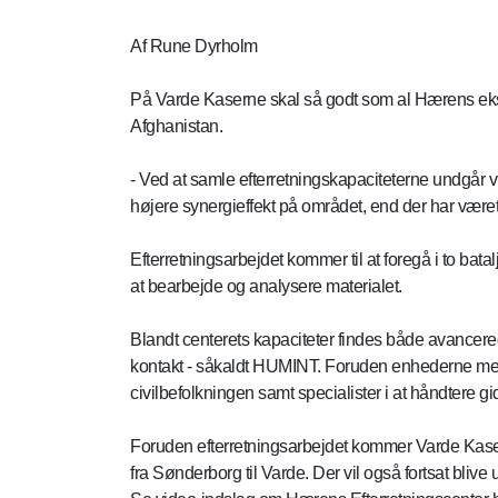
Af Rune Dyrholm
På Varde Kaserne skal så godt som al Hærens eksper
Afghanistan.
- Ved at samle efterretningskapaciteterne undgår v
højere synergieffekt på området, end der har været h
Efterretningsarbejdet kommer til at foregå i to ba
at bearbejde og analysere materialet.
Blandt centerets kapaciteter findes både avancere
kontakt - såkaldt HUMINT. Foruden enhederne med 
civilbefolkningen samt specialister i at håndtere g
Foruden efterretningsarbejdet kommer Varde Kasern
fra Sønderborg til Varde. Der vil også fortsat bliv