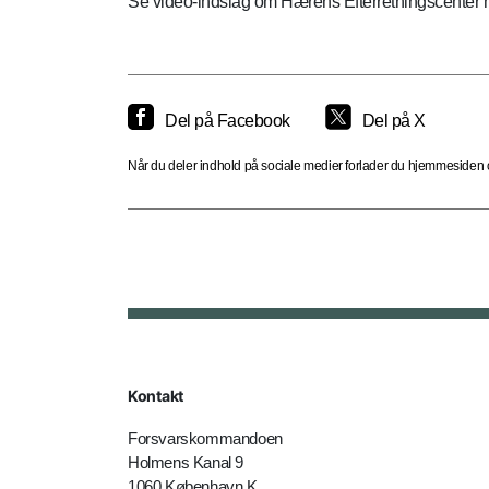
Se video-indslag om Hærens Efterretningscenter 
Del på Facebook
Del på X
Når du deler indhold på sociale medier forlader du hjemmesiden og
Kontakt
Forsvarskommandoen
Holmens Kanal 9
1060 København K