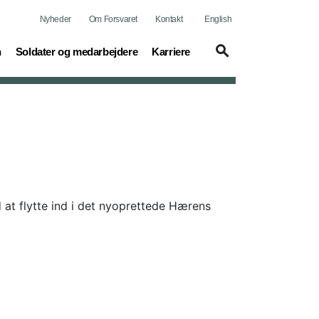
Nyheder
Om Forsvaret
Kontakt
English
(current)
(current)
n
Soldater og medarbejdere
Karriere
 at flytte ind i det nyoprettede Hærens