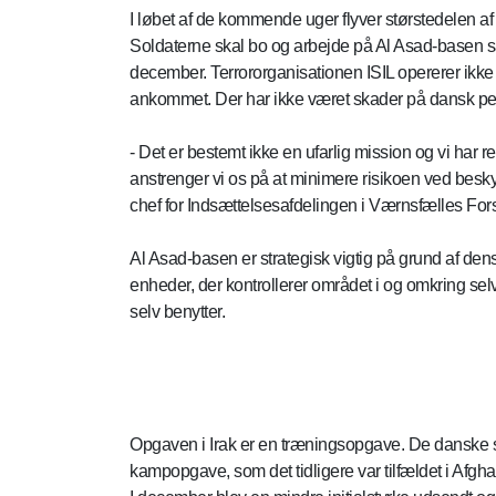
I løbet af de kommende uger flyver størstedelen af 
Soldaterne skal bo og arbejde på Al Asad-basen s
december. Terrororganisationen ISIL opererer ikke 
ankommet. Der har ikke været skader på dansk pers
- Det er bestemt ikke en ufarlig mission og vi ha
anstrenger vi os på at minimere risikoen ved besky
chef for Indsættelsesafdelingen i Værnsfælles F
Al Asad-basen er strategisk vigtig på grund af dens
enheder, der kontrollerer området i og omkring se
selv benytter.
Opgaven i Irak er en træningsopgave. De danske so
kampopgave, som det tidligere var tilfældet i Afgha