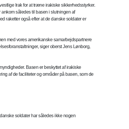
stlige Irak for at træne irakiske sikkerhedsstyrker.
nkom således til basen i slutningen af
d raketter også efter at de danske soldater er
 sammen med vores amerikanske samarbejdspartnere
lsesforanstaltninger, siger oberst Jens Lønborg,
 myndigheder. Basen er beskyttet af irakiske
ing af de faciliteter og områder på basen, som de
e danske soldater har således ikke nogen