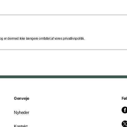
 er dermed ikke længere omfattet af vores privatlivspolitik.
Genveje
Fø
Nyheder
Kontakt