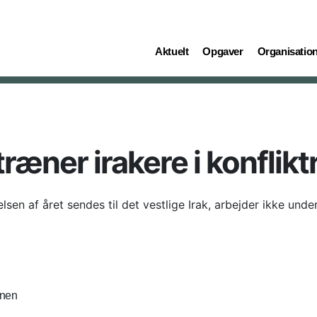
(current)
(current)
(current)
Aktuelt
Opgaver
Organisatio
træner irakere i konfli
en af året sendes til det vestlige Irak, arbejder ikke under 
onen