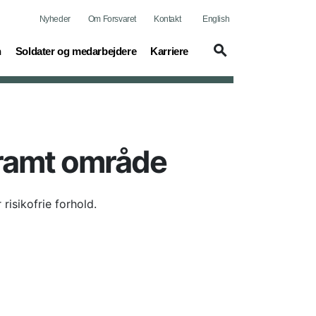
Nyheder
Om Forsvaret
Kontakt
English
(current)
(current)
n
Soldater og medarbejdere
Karriere
ktramt område
risikofrie forhold.