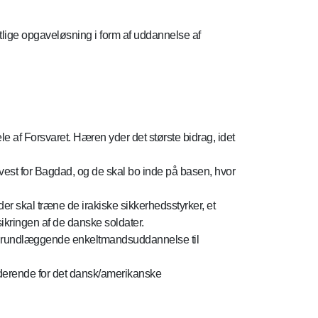
lige opgaveløsning i form af uddannelse af
ele af Forsvaret. Hæren yder det største bidrag, idet
st for Bagdad, og de skal bo inde på basen, hvor
er skal træne de irakiske sikkerhedsstyrker, et
sikringen af de danske soldater.
fra grundlæggende enkeltmandsuddannelse til
derende for det dansk/amerikanske