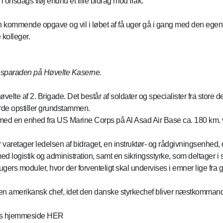
i onsdags fløj endnu et lille bidrag mod Irak.
n kommende opgave og vil i løbet af få uger gå i gang med den egent
kolleger.
lsesparaden på Høvelte Kaserne.
elte af 2. Brigade. Det består af soldater og specialister fra store d
arde opstiller grundstammen.
d en enhed fra US Marine Corps på Al Asad Air Base ca. 180 km. ve
varetager ledelsen af bidraget, en instruktør- og rådgivningsenhed, d
ed logistik og administration, samt en sikringsstyrke, som deltager i 
12 ugers moduler, hvor der forventeligt skal undervises i emner lige 
n amerikansk chef, idet den danske styrkechef bliver næstkomman
rets hjemmeside HER