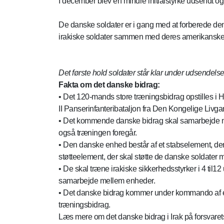
I december blev en mindre initialstyrke udsendt og 
De danske soldater er i gang med at forberede de
irakiske soldater sammen med deres amerikanske 
Det første hold soldater står klar under udsende
Fakta om det danske bidrag:
• Det 120-mands store træningsbidrag opstilles i Høv
II Panserinfanteribataljon fra Den Kongelige Livg
• Det kommende danske bidrag skal samarbejde me
også træningen foregår.
• Den danske enhed består af et stabselement, der 
støtteelement, der skal støtte de danske soldater m
• De skal træne irakiske sikkerhedsstyrker i 4 til
samarbejde mellem enheder.
• Det danske bidrag kommer under kommando af e
træningsbidrag.
Læs mere om det danske bidrag i Irak på forsva