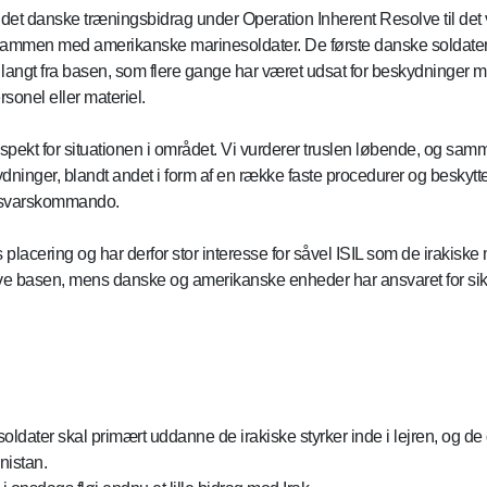
det danske træningsbidrag under Operation Inherent Resolve til det ve
ammen med amerikanske marinesoldater. De første danske soldater a
langt fra basen, som flere gange har været udsat for beskydninger me
onel eller materiel.
r respekt for situationen i området. Vi vurderer truslen løbende, og
dninger, blandt andet i form af en række faste procedurer og beskytte
orsvarskommando.
 placering og har derfor stor interesse for såvel ISIL som de irakiske
lve basen, mens danske og amerikanske enheder har ansvaret for sikr
ldater skal primært uddanne de irakiske styrker inde i lejren, og d
nistan.