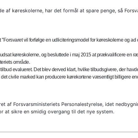
ælde af køreskolerne, har det formål at spare penge, så For
 ”Forsvaret vil forfølge en udliciteringsmodel for køreskolerne og ad
dsat køreskolerne, og besluttede i maj 2015 at prækvalificere en ræ
eriets område.
 tilbud evalueret. Det blev derved klart, hvilke tilbudsgivere, der havde
t det civile marked kan producere kørekortene væsentligt billigere en
eret af Forsvarsministeriets Personalestyrelse, idet nedbygn
 at sikre en smidig overgang til det nye system.