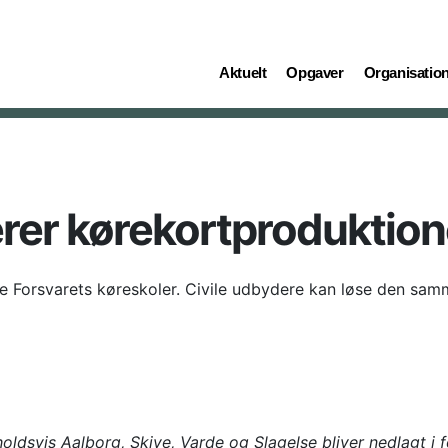
(current)
(current)
(current)
Aktuelt
Opgaver
Organisatio
terer kørekortproduktio
tere Forsvarets køreskoler. Civile udbydere kan løse den sa
oldsvis Aalborg, Skive, Varde og Slagelse bliver nedlagt i f