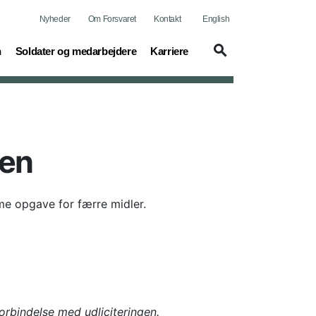
Nyheder
Om Forsvaret
Kontakt
English
(current)
(current)
n
Soldater og medarbejdere
Karriere
nen
mme opgave for færre midler.
orbindelse med udliciteringen.