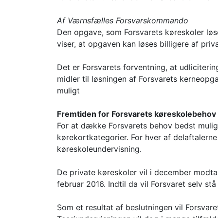
Af Værnsfælles Forsvarskommando
Den opgave, som Forsvarets køreskoler løser 
viser, at opgaven kan løses billigere af priv
Det er Forsvarets forventning, at udliciter
midler til løsningen af Forsvarets kerneopg
muligt
Fremtiden for Forsvarets køreskolebehov
For at dække Forsvarets behov bedst muligt
kørekortkategorier. For hver af delaftalerne
køreskoleundervisning.
De private køreskoler vil i december modtage
februar 2016. Indtil da vil Forsvaret selv s
Som et resultat af beslutningen vil Forsvar