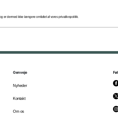
 er dermed ikke længere omfattet af vores privatlivspolitik.
Genveje
Fø
Nyheder
Kontakt
Om os