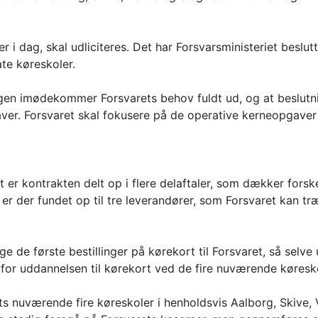
i dag, skal udliciteres. Det har Forsvarsministeriet beslutt
ate køreskoler.
ingen imødekommer Forsvarets behov fuldt ud, og at beslutn
aver. Forsvaret skal fokusere på de operative kerneopgaver
 er kontrakten delt op i flere delaftaler, som dækker fors
 er der fundet op til tre leverandører, som Forsvaret kan t
 de første bestillinger på kørekort til Forsvaret, så selve 
tå for uddannelsen til kørekort ved de fire nuværende køresk
ets nuværende fire køreskoler i henholdsvis Aalborg, Skive, 