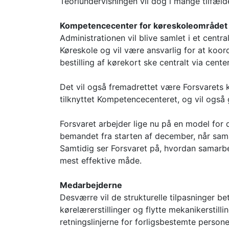
Teoriundervisningen vil dog i mange tilfæld
Kompetencecenter for køreskoleområdet
Administrationen vil blive samlet i et cen
Køreskole og vil være ansvarlig for at koo
bestilling af kørekort ske centralt via center
Det vil også fremadrettet være Forsvarets
tilknyttet Kompetencecenteret, og vil også
Forsvaret arbejder lige nu på en model for
bemandet fra starten af december, når sam
Samtidig ser Forsvaret på, hvordan samarbe
mest effektive måde.
Medarbejderne
Desværre vil de strukturelle tilpasninger b
kørelærerstillinger og flytte mekanikerstill
retningslinjerne for forligsbestemte personel