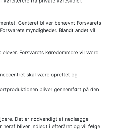
 kørelærere fra private køreskoler.
imentet. Centeret bliver benævnt Forsvarets
Forsvarets myndigheder. Blandt andet vil
s elever. Forsvarets køredommere vil være
encecentret skal være oprettet og
kortproduktionen bliver gennemført på den
bejdere. Det er nødvendigt at nedlægge
eraf bliver indledt i efteråret og vil følge