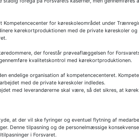
e stadig foregå på Forsvarets kaserner, men gennemføres af
tralt Kompetencecenter for køreskoleområdet under Trænreg
rdinere kørekortproduktionen med de private køreskoler og 
et.
 køredommere, der forestår prøveaflæggelsen for Forsvaret
 gennemføre kvalitetskontrol med kørekortproduktionen.
 den endelige organisation af kompetencecenteret. Kompet
arbejdet med de private køreskoler indledes.
jdet med leverandørerne skal være, så det sikres, at køre
etyde, at der vil ske fyringer og eventuel flytning af medar
inger. Denne tilpasning og de personelmæssige konsekvenser h
tilpasninger i Forsvaret.