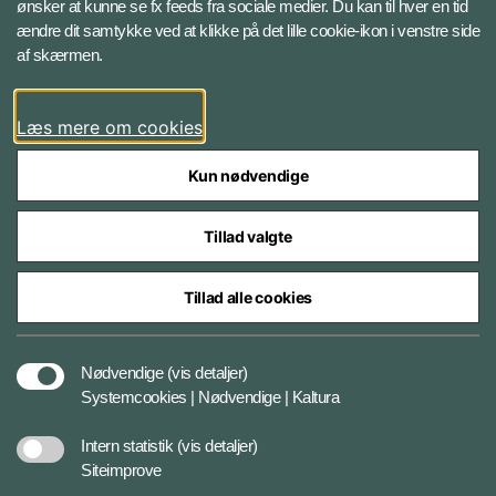
ønsker at kunne se fx feeds fra sociale medier. Du kan til hver en tid
ændre dit samtykke ved at klikke på det lille cookie-ikon i venstre side
Bluesky
af skærmen.
LinkedIn
Læs mere om cookies
Kun nødvendige
Tillad valgte
Styrelser og myndigheder under Forsvarsministeriet
Tillad alle cookies
Databeskyttelse og ansvar
Nødvendige
(vis detaljer)
Systemcookies | Nødvendige | Kaltura
Cookiepolitik
Intern statistik
(vis detaljer)
Siteimprove