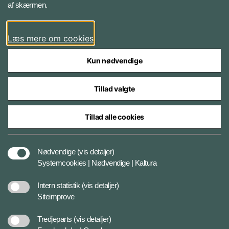
af skærmen.
LinkedIn
Læs mere om cookies
Kun nødvendige
Tillad valgte
Styrelser og myndigheder under Forsvarsministeriet
Tillad alle cookies
Databeskyttelse og ansvar
Nødvendige
(vis detaljer)
Systemcookies | Nødvendige | Kaltura
Cookiepolitik
Intern statistik
(vis detaljer)
Siteimprove
Tilgængelighedserklæring
Tredjeparts
(vis detaljer)