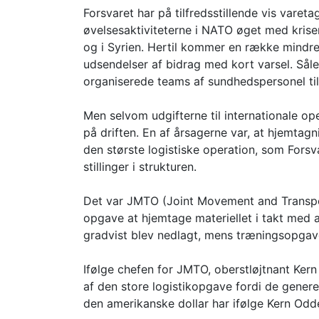
Forsvaret har på tilfredsstillende vis varet
øvelsesaktiviteterne i NATO øget med krisen
og i Syrien. Hertil kommer en række mindre 
udsendelser af bidrag med kort varsel. Så
organiserede teams af sundhedspersonel til
Men selvom udgifterne til internationale o
på driften. En af årsagerne var, at hjemtagn
den største logistiske operation, som Forsva
stillinger i strukturen.
Det var JMTO (Joint Movement and Transpor
opgave at hjemtage materiellet i takt med 
gradvist blev nedlagt, mens træningsopgave
Ifølge chefen for JMTO, oberstløjtnant Ke
af den store logistikopgave fordi de genere
den amerikanske dollar har ifølge Kern Odd