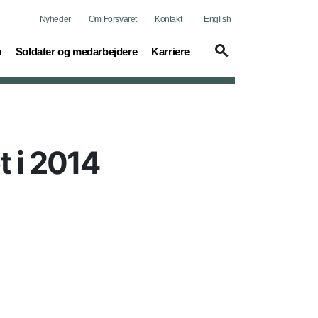
Nyheder
Om Forsvaret
Kontakt
English
(current)
(current)
n
Soldater og medarbejdere
Karriere
t i 2014