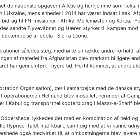
aget de nationale opgaver i Arktis og herhjemme som f.eks. r
 i Ukraine, mens enheder i 2014 har været indsat i Irak, Af
bidrag til FN-missioner i Afrika, Mellemøsten og Korea. Yd
ledes sendte Flyvevåbnet og Hæren styrker til kampen mod 
 bekæmpelse af ebola i Sierra Leone.
perationer således steg, medførte en række andre forhold, a
ingen af materiel fra Afghanistan blev markant billigere end 
ret har gennemført i nyere tid. Hertil kommer, at andre akti
tation Organisation), der i samarbejde med de danske sty
at operationerne i Helmand blev indstillet, herunder at Ca
r i Kabul og transporthelikopterbidrag i Mazar-e-Sharif bl
rn Oddershede, lykkedes det med en kombination af held og
lle flypriser faldt mærkbart, samtidig med at vi kunne udny
ershede også medvirket til, at omkostningerne blev lavere 