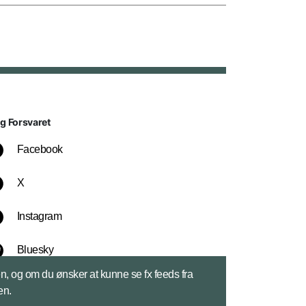
lg Forsvaret
Facebook
X
Instagram
Bluesky
sen, og om du ønsker at kunne se fx feeds fra
LinkedIn
en.