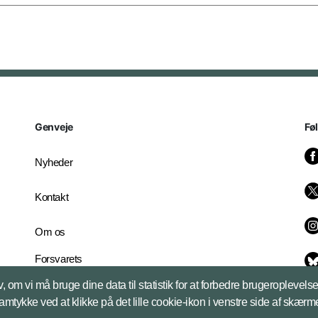
Genveje
Fø
Nyheder
Kontakt
Om os
Forsvarets
Whistleblowerordning
, om vi må bruge dine data til statistik for at forbedre brugeroplevel
English Edition
samtykke ved at klikke på det lille cookie-ikon i venstre side af skærm