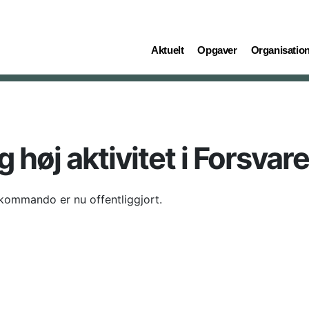
(current)
(current)
(current)
Aktuelt
Opgaver
Organisatio
høj aktivitet i Forsvare
kommando er nu offentliggjort.