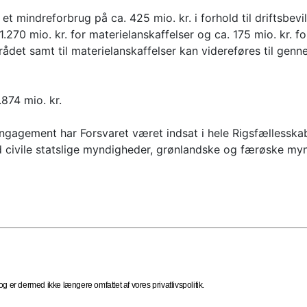
t mindreforbrug på ca. 425 mio. kr. i forhold til driftsbevil
.270 mio. kr. for materielanskaffelser og ca. 175 mio. kr. 
t samt til materielanskaffelser kan videreføres til genne
874 mio. kr.
engagement har Forsvaret været indsat i hele Rigsfællesska
ed civile statslige myndigheder, grønlandske og færøske m
 er dermed ikke længere omfattet af vores privatlivspolitik.