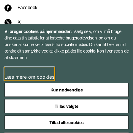
Facebook
X
Vi bruger cookies på hjemmesiden.
Vælg selv, om vi må bruge
Instagram
dine data til statistik for at forbedre brugeroplevelsen, og om du
ønsker at kunne se fx feeds fra sociale medier. Du kan til hver en tid
ændre dit samtykke ved at klikke på det lille cookie-ikon i venstre side
Bluesky
af skærmen.
LinkedIn
Læs mere om cookies
Kun nødvendige
Tillad valgte
Styrelser og myndigheder under Forsvarsministeriet
Tillad alle cookies