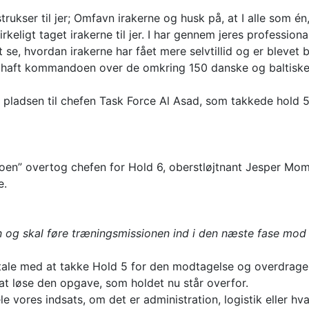
trukser til jer; Omfavn irakerne og husk på, at I alle som é
r virkeligt taget irakerne til jer. I har gennem jeres professio
se, hvordan irakerne har fået mere selvtillid og er blevet be
ar haft kommandoen over de omkring 150 danske og baltiske
m pladsen til chefen Task Force Al Asad, som takkede hold 
en” overtog chefen for Hold 6, oberstløjtnant Jesper Momm
e.
 skal føre træningsmissionen ind i den næste fase mod et
tale med at takke Hold 5 for den modtagelse og overdrage
at løse den opgave, som holdet nu står overfor.
ele vores indsats, om det er administration, logistik eller h