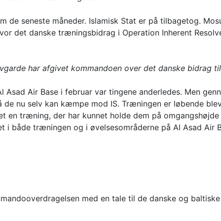
em de seneste måneder. Islamisk Stat er på tilbagetog. Mosu
or det danske træningsbidrag i Operation Inherent Resolve 
ivgarde har afgivet kommandoen over det danske bidrag til
Al Asad Air Base i februar var tingene anderledes. Men ge
 så de nu selv kan kæmpe mod IS. Træningen er løbende ble
aget en træning, der har kunnet holde dem på omgangshøjde
t i både træningen og i øvelsesområderne på Al Asad Air B
mandooverdragelsen med en tale til de danske og baltiske s