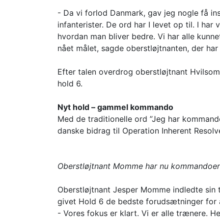
- Da vi forlod Danmark, gav jeg nogle få ins
infanterister. De ord har I levet op til. I ha
hvordan man bliver bedre. Vi har alle kunnet 
nået målet, sagde oberstløjtnanten, der h
Efter talen overdrog oberstløjtnant Hvilso
hold 6.
Nyt hold – gammel kommando
Med de traditionelle ord ”Jeg har kommando
danske bidrag til Operation Inherent Resolv
Oberstløjtnant Momme har nu kommandoen og
Oberstløjtnant Jesper Momme indledte sin 
givet Hold 6 de bedste forudsætninger for 
- Vores fokus er klart. Vi er alle trænere. H