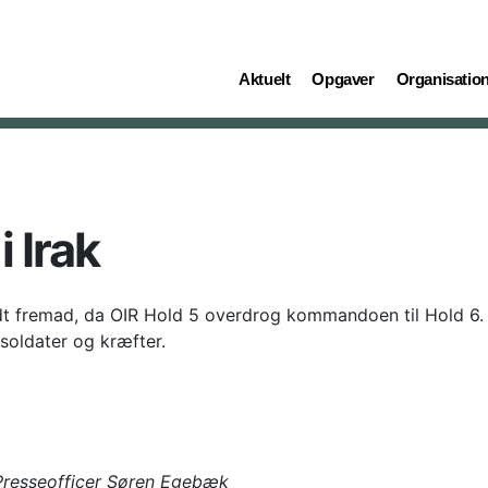
(current)
(current)
(current)
Aktuelt
Opgaver
Organisatio
 Irak
idt fremad, da OIR Hold 5 overdrog kommandoen til Hold 6.
soldater og kræfter.
 Presseofficer Søren Egebæk