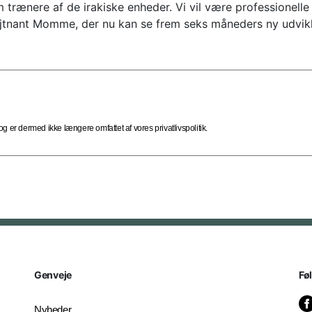
 trænere af de irakiske enheder. Vi vil være professionell
tnant Momme, der nu kan se frem seks måneders ny udvikli
 er dermed ikke længere omfattet af vores privatlivspolitik.
Genveje
Fø
Nyheder