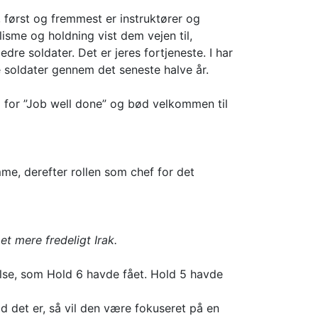
n, først og fremmest er instruktører og
nalisme og holdning vist dem vejen til,
dre soldater. Det er jeres fortjeneste. I har
 soldater gennem det seneste halve år.
5 for ”Job well done” og bød velkommen til
e, derefter rollen som chef for det
 mere fredeligt Irak.
lse, som Hold 6 havde fået. Hold 5 havde
vad det er, så vil den være fokuseret på en