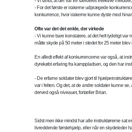
- Vi fandt, at der var tre særdeles effektive metoder, 
- For det første er irakerne udprægede konkurrenc
konkurrence, hvor irakerne kunne dyste mod hinan
Ofte var det det enkle, der virkede
- Vi kunne bare konstatere, at det helt tydeligt var 
måtte skyde på 50 meter i stedet for 25 meter blev m
En afledt effekt af konkurrencerne var også, at inst
dyrekøbt erfaring fra kamppladsen, og den har instr
- De erfarne soldater blev gjort til hjælpeinstruktør
var i felten. Og det, at de andre soldater kunne se
derved også niveauet, fortæller Brian.
Sidst men ikke mindst har alle instruktørerne sat
livreddende førstehjælp, eller når en skydeleder h