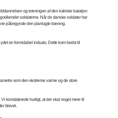
Uddannelsen og træningen af den irakiske bataljon
sgodkender soldaterne. Når de danske soldater har
kunne påbegynde den planlagte træning.
 ydet en formidabel indsats. Dette kom bedst til
arametre som den ekstreme varme og de store
Vi konstaterede hurtigt, at der skal noget mere til
er blevet.