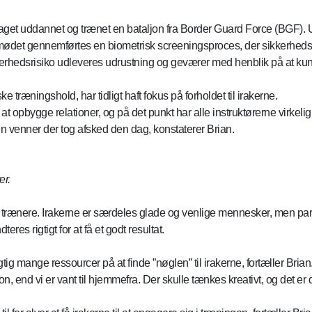
raget uddannet og trænet en bataljon fra Border Guard Force (BGF). 
er mødet gennemførtes en biometrisk screeningsproces, der sikkerhed
sikkerhedsrisiko udleveres udrustning og geværer med henblik på at 
e træningshold, har tidligt haft fokus på forholdet til irakerne.
t opbygge relationer, og på det punkt har alle instruktørerne virkelig
en venner der tog afsked den dag, konstaterer Brian.
r.
e trænere. Irakerne er særdeles glade og venlige mennesker, men p
eres rigtigt for at få et godt resultat.
ig mange ressourcer på at finde ”nøglen” til irakerne, fortæller Brian. 
end vi er vant til hjemmefra. Der skulle tænkes kreativt, og det er d