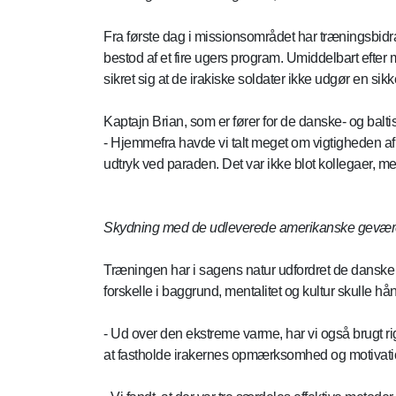
Fra første dag i missionsområdet har træningsbid
bestod af et fire ugers program. Umiddelbart eft
sikret sig at de irakiske soldater ikke udgør en 
Kaptajn Brian, som er fører for de danske- og baltisk
- Hjemmefra havde vi talt meget om vigtigheden af a
udtryk ved paraden. Det var ikke blot kollegaer, m
Skydning med de udleverede amerikanske gevære
Træningen har i sagens natur udfordret de dansk
forskelle i baggrund, mentalitet og kultur skulle håndt
- Ud over den ekstreme varme, har vi også brugt rigt
at fastholde irakernes opmærksomhed og motivation, 