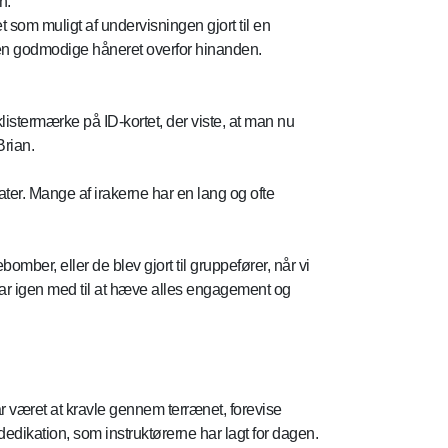
n.
som muligt af undervisningen gjort til en
den godmodige håneret overfor hinanden.
 klistermærke på ID-kortet, der viste, at man nu
Brian.
dater. Mange af irakerne har en lang og ofte
omber, eller de blev gjort til gruppefører, når vi
, var igen med til at hæve alles engagement og
r været at kravle gennem terrænet, forevise
edikation, som instruktørerne har lagt for dagen.