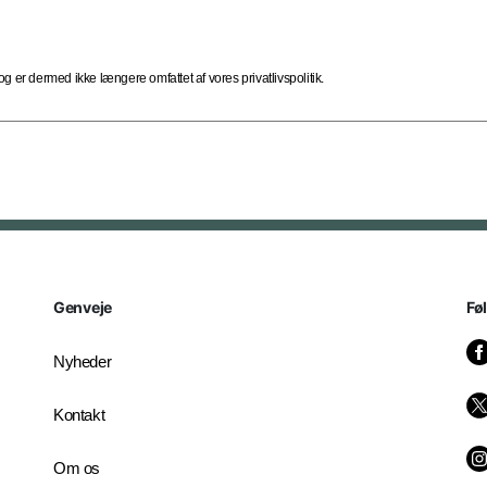
 er dermed ikke længere omfattet af vores privatlivspolitik.
Genveje
Fø
Nyheder
Kontakt
Om os