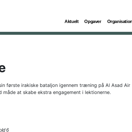
(current)
(current)
(current)
Aktuelt
Opgaver
Organisatio
e
in første irakiske bataljon igennem træning på Al Asad Air B
d måde at skabe ekstra engagement i lektionerne.
old 6