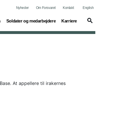
Nyheder
Om Forsvaret
Kontakt
English
(current)
(current)
n
Soldater og medarbejdere
Karriere
ase. At appellere til irakernes