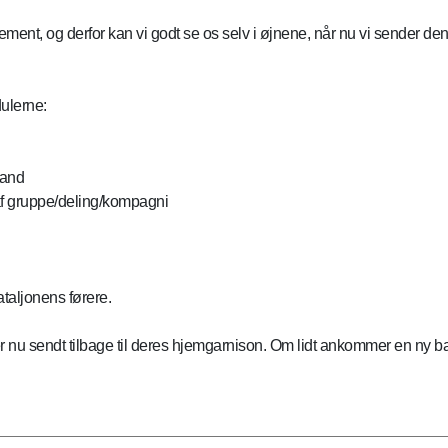
ement, og derfor kan vi godt se os selv i øjnene, når nu vi sender de
dulerne:
mand
f gruppe/deling/kompagni
taljonens førere.
, er nu sendt tilbage til deres hjemgarnison. Om lidt ankommer en ny b