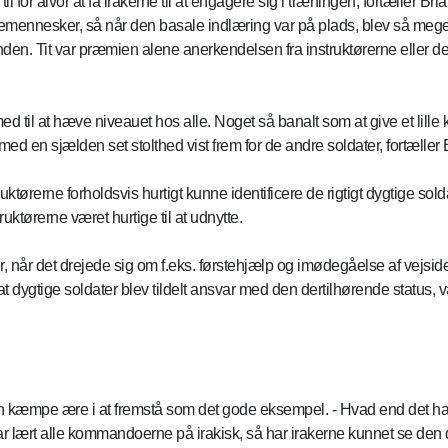
til for alvor at få irakerne til at engagere sig i træningen, fortæller Bria
emennesker, så når den basale indlæring var på plads, blev så meget 
den. Tit var præmien alene anerkendelsen fra instruktørerne eller 
med til at hæve niveauet hos alle. Noget så banalt som at give et lille
ed en sjælden set stolthed vist frem for de andre soldater, fortæller 
ruktørerne forholdsvis hurtigt kunne identificere de rigtigt dygtige sol
uktørerne været hurtige til at udnytte.
er, når det drejede sig om f.eks. førstehjælp og imødegåelse af vejsideb
, at dygtige soldater blev tildelt ansvar med den dertilhørende status
 en kæmpe ære i at fremstå som det gode eksempel. - Hvad end det ha
ar lært alle kommandoerne på irakisk, så har irakerne kunnet se den d