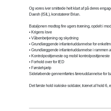
Og vores iver smittede helt klart af på deres engag
Daesh (ISIL), konstaterer Brian.
Bataljonen modtog fire ugers træning, opdelt i mo
• Krigens love
• Våbenbetjening og skydning
• Grundlæggende infanteriuddannelse for enkelt
• Grundlæggende infanteriuddannelse i rammen a
• Kontrolposttjeneste og mobil kontrolposttjeneste
• Forhold over for IED
• Førstehjælp
Sideløbende gennemførtes føreruddannelse for ba
Det første hold irakiske soldater, trænet af hold 6