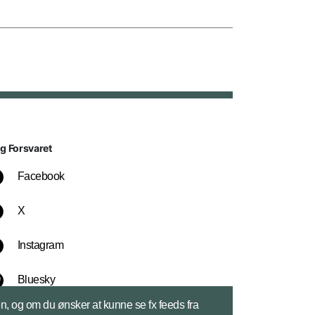
lg Forsvaret
Facebook
X
Instagram
Bluesky
sen, og om du ønsker at kunne se fx feeds fra
LinkedIn