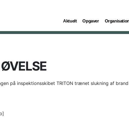
(current)
(current)
(current)
Aktuelt
Opgaver
Organisatio
 ØVELSE
gen på inspektionsskibet TRITON trænet slukning af brand 
o]