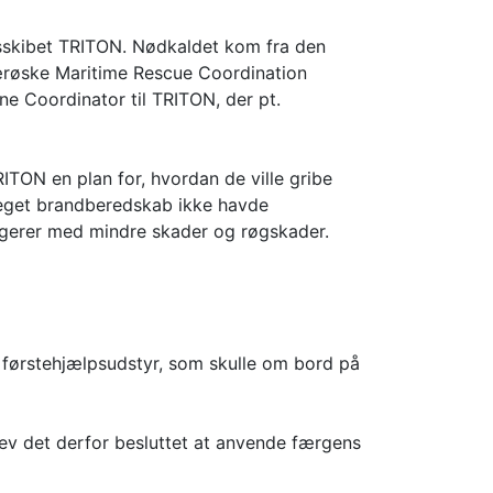
nsskibet TRITON. Nødkaldet kom fra den
ærøske Maritime Rescue Coordination
e Coordinator til TRITON, der pt.
TON en plan for, hvordan de ville gribe
s eget brandberedskab ikke havde
sagerer med mindre skader og røgskader.
førstehjælpsudstyr, som skulle om bord på
ev det derfor besluttet at anvende færgens