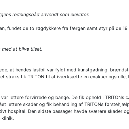
gens redningsbåd anvendt som elevator.
den, fundet de to røgdykkere fra færgen samt styr på de 19
med at blive tilset.
de, at hendes lastbil var fyldt med kunstgødning, brænds
 straks fik TRITON til at iværksætte en evakueringsrulle, 
var lettere forvirrede og bange. De fik ophold i TRITONs ca
ået lettere skader og fik behandling af TRITONs førstehjæ
itivt hospital. Den sidste passager havde sværere skader og
klinik.