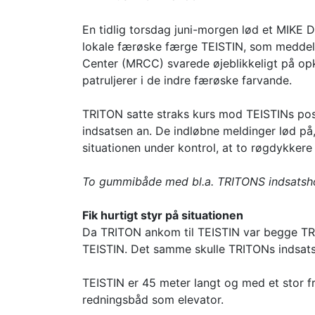
En tidlig torsdag juni-morgen lød et MIKE
lokale færøske færge TEISTIN, som meddelt
Center (MRCC) svarede øjeblikkeligt på opk
patruljerer i de indre færøske farvande.
TRITON satte straks kurs mod TEISTINs posi
indsatsen an. De indløbne meldinger lød på
situationen under kontrol, at to røgdykker
To gummibåde med bl.a. TRITONS indsatshol
Fik hurtigt styr på situationen
Da TRITON ankom til TEISTIN var begge TRI
TEISTIN. Det samme skulle TRITONs indsats
TEISTIN er 45 meter langt og med et stor f
redningsbåd som elevator.