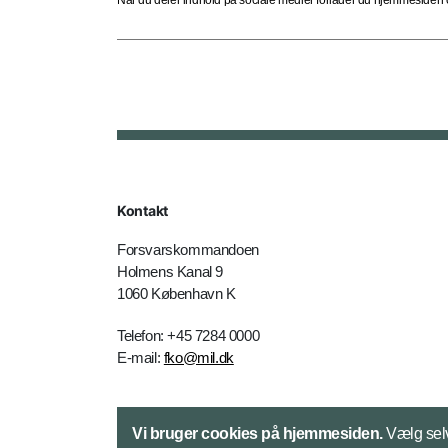
Når du deler indhold på sociale medier forlader du hjemmesiden og
Kontakt
Forsvarskommandoen
Holmens Kanal 9
1060 København K
Telefon: +45 7284 0000
E-mail:
fko@mil.dk
Kontakt
Vi bruger cookies på hjemmesiden.
Vælg selv