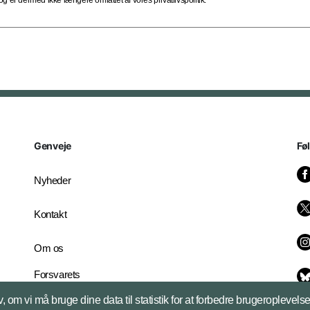
 er dermed ikke længere omfattet af vores privatlivspolitik.
Genveje
Fø
Nyheder
Kontakt
Om os
Forsvarets
Whistleblowerordning
, om vi må bruge dine data til statistik for at forbedre brugeroplevel