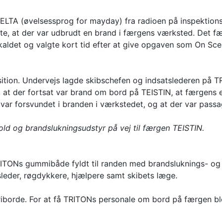
 DELTA (øvelsessprog for mayday) fra radioen på inspektio
e, at der var udbrudt en brand i færgens værksted. Det f
aldet og valgte kort tid efter at give opgaven som On Scen
tion. Undervejs lagde skibschefen og indsatslederen på TRI
, at der fortsat var brand om bord på TEISTIN, at færgen
e var forsvundet i branden i værkstedet, og at der var pas
d og brandslukningsudstyr på vej til færgen TEISTIN.
TONs gummibåde fyldt til randen med brandsluknings- og 
leder, røgdykkere, hjælpere samt skibets læge.
riborde. For at få TRITONs personale om bord på færgen bl