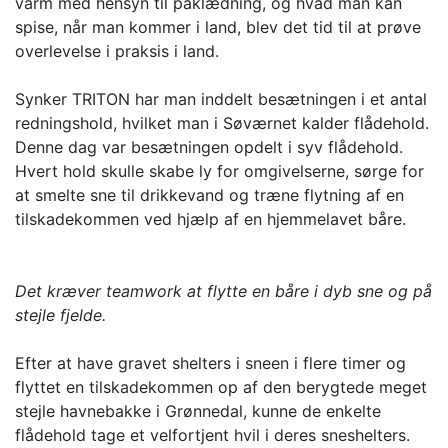
varm med hensyn til påklædning, og hvad man kan
spise, når man kommer i land, blev det tid til at prøve
overlevelse i praksis i land.
Synker TRITON har man inddelt besætningen i et antal
redningshold, hvilket man i Søværnet kalder flådehold.
Denne dag var besætningen opdelt i syv flådehold.
Hvert hold skulle skabe ly for omgivelserne, sørge for
at smelte sne til drikkevand og træne flytning af en
tilskadekommen ved hjælp af en hjemmelavet båre.
Det kræver teamwork at flytte en båre i dyb sne og på
stejle fjelde.
Efter at have gravet shelters i sneen i flere timer og
flyttet en tilskadekommen op af den berygtede meget
stejle havnebakke i Grønnedal, kunne de enkelte
flådehold tage et velfortjent hvil i deres sneshelters.