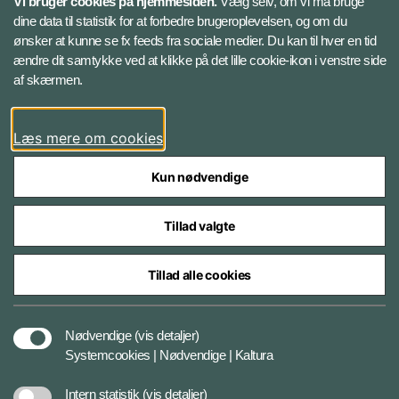
Vi bruger cookies på hjemmesiden.
Vælg selv, om vi må bruge
Instagram
dine data til statistik for at forbedre brugeroplevelsen, og om du
ønsker at kunne se fx feeds fra sociale medier. Du kan til hver en tid
ændre dit samtykke ved at klikke på det lille cookie-ikon i venstre side
Bluesky
af skærmen.
LinkedIn
Læs mere om cookies
Kun nødvendige
Tillad valgte
Styrelser og myndigheder under Forsvarsministeriet
Tillad alle cookies
Databeskyttelse og ansvar
Nødvendige
(vis detaljer)
Systemcookies | Nødvendige | Kaltura
Cookiepolitik
Intern statistik
(vis detaljer)