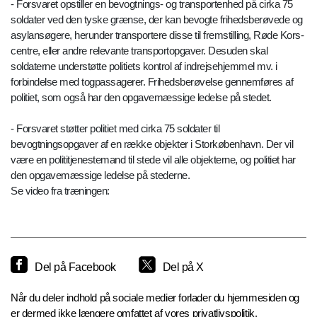
- Forsvaret opstiller en bevogtnings- og transportenhed på cirka 75
soldater ved den tyske grænse, der kan bevogte frihedsberøvede og
asylansøgere, herunder transportere disse til fremstilling, Røde Kors-
centre, eller andre relevante transportopgaver. Desuden skal
soldaterne understøtte politiets kontrol af indrejsehjemmel mv. i
forbindelse med togpassagerer. Frihedsberøvelse gennemføres af
politiet, som også har den opgavemæssige ledelse på stedet.
- Forsvaret støtter politiet med cirka 75 soldater til
bevogtningsopgaver af en række objekter i Storkøbenhavn. Der vil
være en polititjenestemand til stede vil alle objekterne, og politiet har
den opgavemæssige ledelse på stederne.
Se video fra træningen:
Del på Facebook
Del på X
Når du deler indhold på sociale medier forlader du hjemmesiden og
er dermed ikke længere omfattet af vores privatlivspolitik.