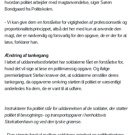
hvordan politiet arbejder med magtanvendelse, siger Søren
Bondgaard fra Politiskolen.
- Vi kan give dem en forståelse for vigtigheden af professionsetik og
proportionalitetsprincippet, altså det her med kun at anvende den
magt, der er nødvendig og forsvarlig for den opgave, de er der for at
løse, forklarer han.
Ændring af tankegang
I løbet af uddannelsesforløbet har soldaterne fået en forståelse for,
hvad det vil sige at løse en politimæssig opgave. Og ifølge
premierløjtnant Stefan kræver det, at soldaterne omstiller deres
tankegang, da opgaverne omkring støtten til politiet er væsentligt
anderledes fra dem, de er vant til at udføre.
Instruktører fra politiet står for uddannelsen af de soldater, der støtter
politiet til bevogtnings- og transportopgaver i henholdsvis
Storkøbenhavn og ved den tyske grænse.
- Den største forskel mellem soldatens mindset og politibetjentens