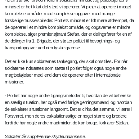
mindset er helt klart det sted, vi opererer. Vi plejer at operere i meget
komplekse områder med komplekse opgaver med mange
forskellige trusselsbilleder. Politiets mindset er lidt mere afdæmpet, da
de opererer i et mindre komplekst område, og opgaverne er mindre
komplekse, siger premierløjtnant Stefan, der er delingsfører for en af
de delinger fra 1. Brigade, der støtter politiet til bevogtnings- og
transportopgaver ved den tyske grænse.
Det er ikke kun soldaternes tankegang, der skal omstilles. For når
soldaterne indsættes som støtte til politiet følger også nogle andre
magtbeføjelser med, end dem de opererer efter i internationale
missioner.
- Politiet har nogle andre tilgangsmetoder til, hvordan de vil beherske
en særlig situation, her også med farlige gerningsmænd, og hvordan
de eskalerer situationen langsomt. Det er cirka det samme, vi lærer i
Forsvaret, men deres eskalationsstige er noget større og bredere,
fordi de har nogle andre magtmidler, de kan bruge, forklarer Stefan.
Soldater får supplerende skydeuddannelse.