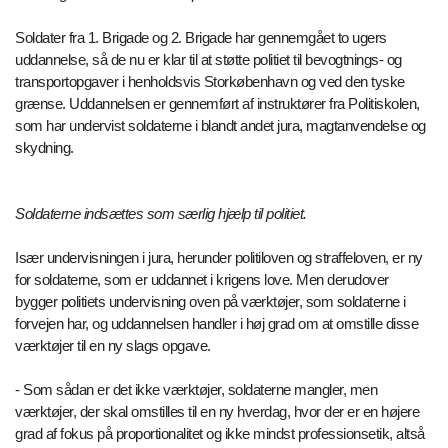
Soldater fra 1. Brigade og 2. Brigade har gennemgået to ugers
uddannelse, så de nu er klar til at støtte politiet til bevogtnings- og
transportopgaver i henholdsvis Storkøbenhavn og ved den tyske
grænse. Uddannelsen er gennemført af instruktører fra Politiskolen,
som har undervist soldaterne i blandt andet jura, magtanvendelse og
skydning.
Soldaterne indsættes som særlig hjælp til politiet.
Især undervisningen i jura, herunder politiloven og straffeloven, er ny
for soldaterne, som er uddannet i krigens love. Men derudover
bygger politiets undervisning oven på værktøjer, som soldaterne i
forvejen har, og uddannelsen handler i høj grad om at omstille disse
værktøjer til en ny slags opgave.
- Som sådan er det ikke værktøjer, soldaterne mangler, men
værktøjer, der skal omstilles til en ny hverdag, hvor der er en højere
grad af fokus på proportionalitet og ikke mindst professionsetik, altså