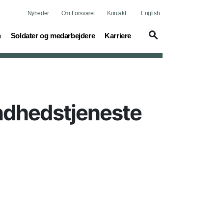
Nyheder
Om Forsvaret
Kontakt
English
(current)
(current)
n
Soldater og medarbejdere
Karriere
undhedstjeneste