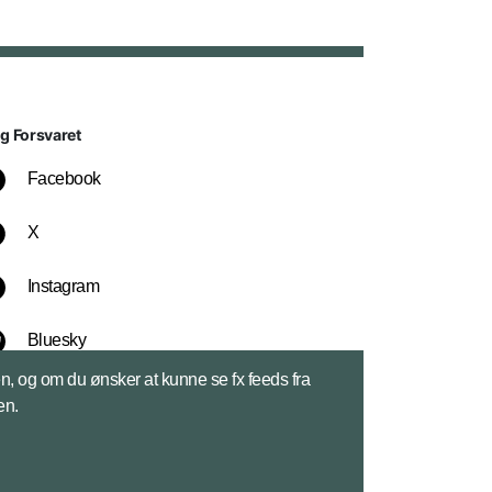
lg Forsvaret
Facebook
X
Instagram
Bluesky
sen, og om du ønsker at kunne se fx feeds fra
LinkedIn
en.