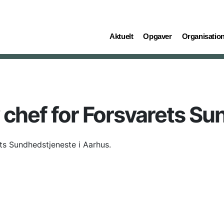
(current)
(current)
(current)
Aktuelt
Opgaver
Organisatio
 chef for Forsvarets S
ts Sundhedstjeneste i Aarhus.