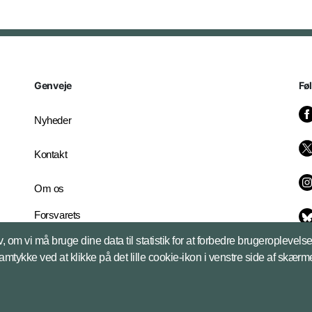
Genveje
Fø
Nyheder
Kontakt
Om os
Forsvarets
Whistleblowerordning
, om vi må bruge dine data til statistik for at forbedre brugeroplevel
English Edition
samtykke ved at klikke på det lille cookie-ikon i venstre side af skærm